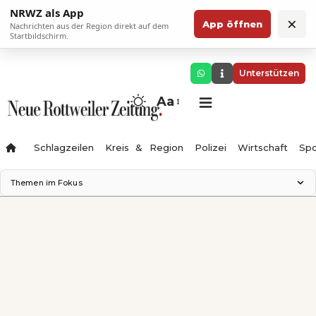
NRWZ als App
×
App öffnen
Nachrichten aus der Region direkt auf dem
Startbildschirm.
Unterstützen
Aa
Schlagzeilen
Kreis & Region
Polizei
Wirtschaft
Spo
Themen im Fokus
Landesgartenschau 2028
Science Center
Staatsmann: Theater & Denken
Ferienzauber '26
Testturm
Neckarline
Gäubahn