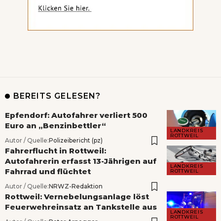
BEREITS GELESEN?
Epfendorf: Autofahrer verliert 500
Euro an „Benzinbettler“
LANDKREIS
ROTTWEIL
Autor / Quelle:
Polizeibericht (pz)
Fahrerflucht in Rottweil:
Autofahrerin erfasst 13-Jährigen auf
LANDKREIS
Fahrrad und flüchtet
ROTTWEIL
Autor / Quelle:
NRWZ-Redaktion
Rottweil: Vernebelungsanlage löst
Feuerwehreinsatz an Tankstelle aus
LANDKREIS
ROTTWEIL