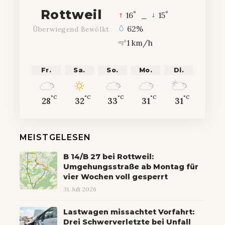
Rottweil
°
°
16
_
15
62%
Überwiegend Bewölkt
1 km/h
Fr.
Sa.
So.
Mo.
Di.
°C
°C
°C
°C
°C
28
32
33
31
31
MEISTGELESEN
B 14/B 27 bei Rottweil:
Umgehungsstraße ab Montag für
vier Wochen voll gesperrt
31. Juli 2026
Lastwagen missachtet Vorfahrt:
Drei Schwerverletzte bei Unfall