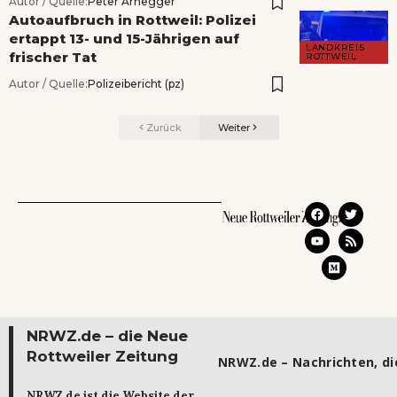
Autor / Quelle:
Peter Arnegger
Autoaufbruch in Rottweil: Polizei
ertappt 13- und 15-Jährigen auf
LANDKREIS
frischer Tat
ROTTWEIL
Autor / Quelle:
Polizeibericht (pz)
Zurück
Weiter
NRWZ.de – die Neue
Rottweiler Zeitung
NRWZ.de – Nachrichten, die
NRWZ.de ist die Website der