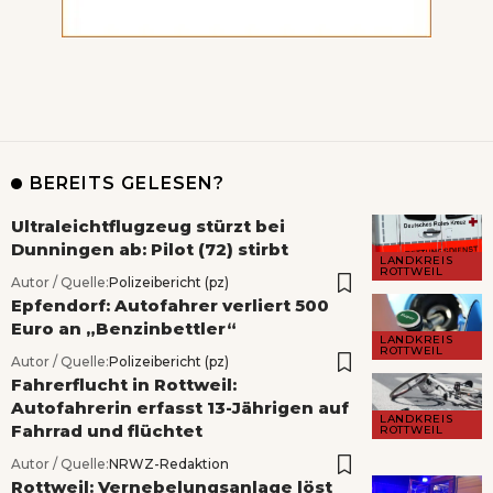
BEREITS GELESEN?
Ultraleichtflugzeug stürzt bei
Dunningen ab: Pilot (72) stirbt
LANDKREIS
ROTTWEIL
Autor / Quelle:
Polizeibericht (pz)
Epfendorf: Autofahrer verliert 500
Euro an „Benzinbettler“
LANDKREIS
ROTTWEIL
Autor / Quelle:
Polizeibericht (pz)
Fahrerflucht in Rottweil:
Autofahrerin erfasst 13-Jährigen auf
LANDKREIS
Fahrrad und flüchtet
ROTTWEIL
Autor / Quelle:
NRWZ-Redaktion
Rottweil: Vernebelungsanlage löst