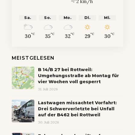
2 km/h
Sa.
So.
Mo.
Di.
Mi.
°C
°C
°C
°C
°C
30
35
32
29
30
MEISTGELESEN
B 14/B 27 bei Rottweil:
Umgehungsstraße ab Montag für
vier Wochen voll gesperrt
31. Juli 2026
Lastwagen missachtet Vorfahrt:
Drei Schwerverletzte bei Unfall
auf der B462 bei Rottweil
30. Juli 2026