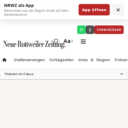
NRWZ als App
×
App öffnen
Nachrichten aus der Region direkt auf dem
Startbildschirm.
Unterstützen
Aa
Stellenanzeigen
Schlagzeilen
Kreis & Region
Polizei
Themen im Fokus
Landesgartenschau 2028
Zimmertheater Rottweil
Science Center
Ferienzauber '26
Testturm
Neckarline
Gäubahn