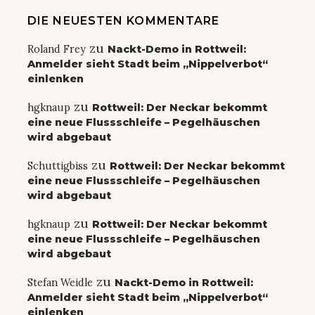
DIE NEUESTEN KOMMENTARE
zu
Roland Frey
Nackt-Demo in Rottweil:
Anmelder sieht Stadt beim „Nippelverbot“
einlenken
zu
hgknaup
Rottweil: Der Neckar bekommt
eine neue Flussschleife – Pegelhäuschen
wird abgebaut
zu
Schuttigbiss
Rottweil: Der Neckar bekommt
eine neue Flussschleife – Pegelhäuschen
wird abgebaut
zu
hgknaup
Rottweil: Der Neckar bekommt
eine neue Flussschleife – Pegelhäuschen
wird abgebaut
zu
Stefan Weidle
Nackt-Demo in Rottweil:
Anmelder sieht Stadt beim „Nippelverbot“
einlenken