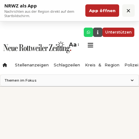
NRWZ als App
×
App öffnen
Nachrichten aus der Region direkt auf dem
Startbildschirm.
Unterstützen
Aa
Stellenanzeigen
Schlagzeilen
Kreis & Region
Polizei
Themen im Fokus
Landesgartenschau 2028
Zimmertheater Rottweil
Science Center
Ferienzauber '26
Testturm
Neckarline
Gäubahn