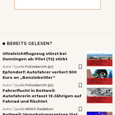
BEREITS GELESEN?
Ultraleichtflugzeug stürzt bei
Dunningen ab: Pilot (72) stirbt
LANDKREIS
ROTTWEIL
Autor / Quelle:
Polizeibericht (pz)
Epfendorf: Autofahrer verliert 500
Euro an „Benzinbettler“
LANDKREIS
ROTTWEIL
Autor / Quelle:
Polizeibericht (pz)
Fahrerflucht in Rottweil:
Autofahrerin erfasst 13-Jährigen auf
LANDKREIS
Fahrrad und flüchtet
ROTTWEIL
Autor / Quelle:
NRWZ-Redaktion
Rottweil: Vernebelungsanlage löst