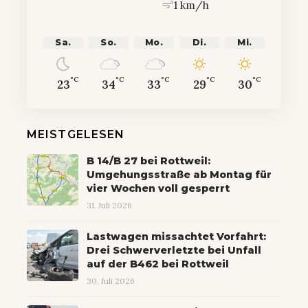
1 km/h
Sa.
So.
Mo.
Di.
Mi.
°C
°C
°C
°C
°C
23
34
33
29
30
MEISTGELESEN
B 14/B 27 bei Rottweil:
Umgehungsstraße ab Montag für
vier Wochen voll gesperrt
31. Juli 2026
Lastwagen missachtet Vorfahrt:
Drei Schwerverletzte bei Unfall
auf der B462 bei Rottweil
30. Juli 2026