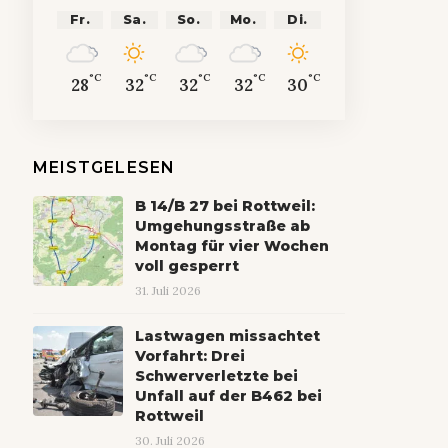
Fr.
Sa.
So.
Mo.
Di.
°C
°C
°C
°C
°C
28
32
32
32
30
MEISTGELESEN
B 14/B 27 bei Rottweil:
Umgehungsstraße ab
Montag für vier Wochen
voll gesperrt
31. Juli 2026
Lastwagen missachtet
Vorfahrt: Drei
Schwerverletzte bei
Unfall auf der B462 bei
Rottweil
30. Juli 2026