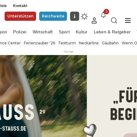
iste
Kontakt
9
Unterstützen
Reichweite
gion
Polizei
Wirtschaft
Sport
Kultur
Leben & Ratgeber
ence Center
Ferienzauber '26
Testturm
Neckarline
Gäubahn
Wenn Or
- Anzeige -