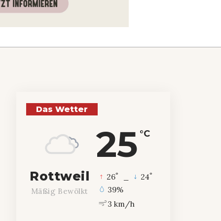
Das Wetter
25
°C
Rottweil
°
°
26
_
24
39%
Mäßig Bewölkt
3 km/h