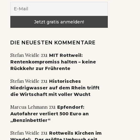
DIE NEUESTEN KOMMENTARE
zu
Stefan Weidle
MIT Rottweil:
Rentenkompromiss halten – keine
Rückkehr zur Frührente
zu
Stefan Weidle
Historisches
Niedrigwasser auf dem Rhein trifft
die Wirtschaft mit voller Wucht
zu
Marcus Lehmann
Epfendorf:
Autofahrer verliert 500 Euro an
„Benzinbettler“
zu
Stefan Weidle
Rottweils Kirchen im
Wandel: „Der größte Umbruch seit