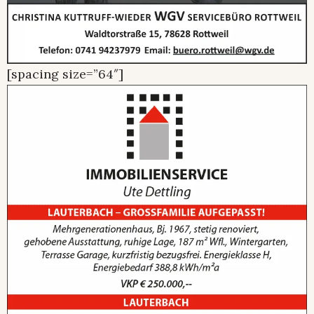
[spacing size=”64″]