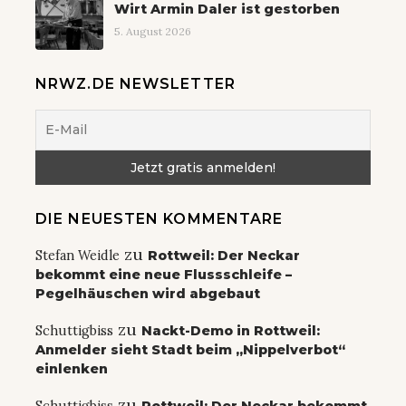
Wirt Armin Daler ist gestorben
5. August 2026
NRWZ.DE NEWSLETTER
DIE NEUESTEN KOMMENTARE
zu
Stefan Weidle
Rottweil: Der Neckar
bekommt eine neue Flussschleife –
Pegelhäuschen wird abgebaut
zu
Schuttigbiss
Nackt-Demo in Rottweil:
Anmelder sieht Stadt beim „Nippelverbot“
einlenken
zu
Schuttigbiss
Rottweil: Der Neckar bekommt