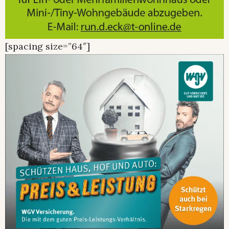
[spacing size=”64″]