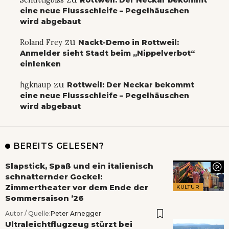
eine neue Flussschleife – Pegelhäuschen
wird abgebaut
zu
Roland Frey
Nackt-Demo in Rottweil:
Anmelder sieht Stadt beim „Nippelverbot“
einlenken
zu
hgknaup
Rottweil: Der Neckar bekommt
eine neue Flussschleife – Pegelhäuschen
wird abgebaut
BEREITS GELESEN?
Slapstick, Spaß und ein italienisch
schnatternder Gockel:
Zimmertheater vor dem Ende der
KULTUR
Sommersaison ’26
Autor / Quelle:
Peter Arnegger
Ultraleichtflugzeug stürzt bei