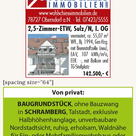
[spacing size=”64″]