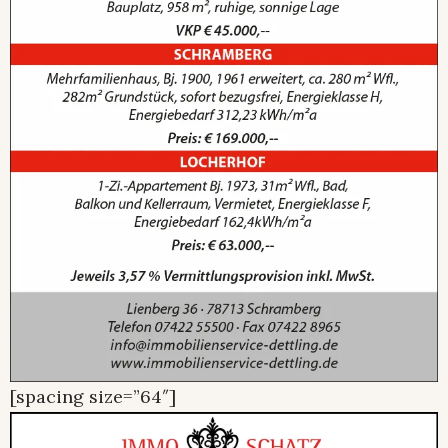
[spacing size=”64″]