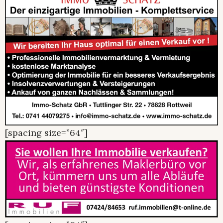
[spacing size=”64″]