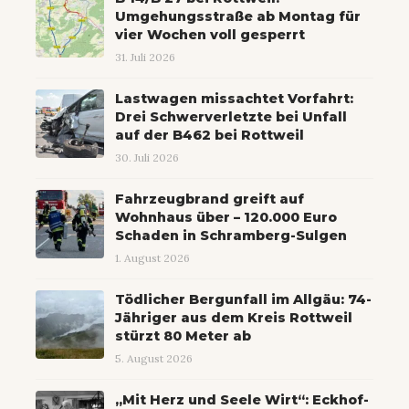
Umgehungsstraße ab Montag für
vier Wochen voll gesperrt
31. Juli 2026
Lastwagen missachtet Vorfahrt:
Drei Schwerverletzte bei Unfall
auf der B462 bei Rottweil
30. Juli 2026
Fahrzeugbrand greift auf
Wohnhaus über – 120.000 Euro
Schaden in Schramberg-Sulgen
1. August 2026
Tödlicher Bergunfall im Allgäu: 74-
Jähriger aus dem Kreis Rottweil
stürzt 80 Meter ab
5. August 2026
„Mit Herz und Seele Wirt“: Eckhof-