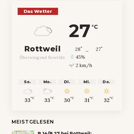
Das Wetter
27
°C
Rottweil
°
°
28
_
27
45%
Überwiegend Bewölkt
2 km/h
So.
Mo.
Di.
Mi.
Do.
°C
°C
°C
°C
°C
33
33
30
31
32
MEISTGELESEN
B 14/B 27 bei Rottweil: