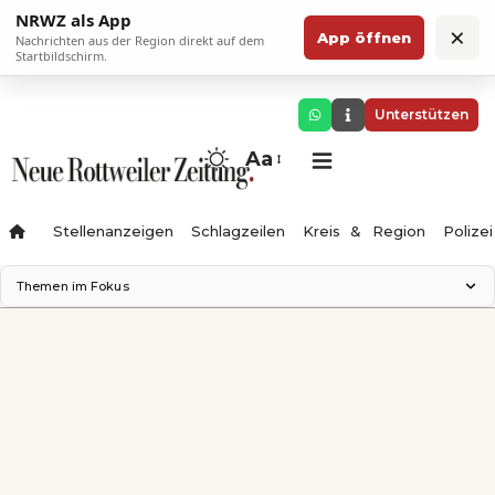
NRWZ als App
×
App öffnen
Nachrichten aus der Region direkt auf dem
Startbildschirm.
Unterstützen
Aa
Stellenanzeigen
Schlagzeilen
Kreis & Region
Polizei
Themen im Fokus
Landesgartenschau 2028
Zimmertheater Rottweil
Science Center
Ferienzauber '26
Testturm
Neckarline
Gäubahn