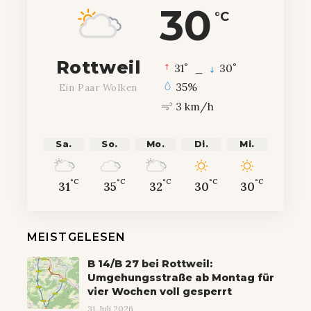
30
°C
Rottweil
°
°
31
_
30
35%
Ein Paar Wolken
3 km/h
Sa.
So.
Mo.
Di.
Mi.
°C
°C
°C
°C
°C
31
35
32
30
30
MEISTGELESEN
B 14/B 27 bei Rottweil:
Umgehungsstraße ab Montag für
vier Wochen voll gesperrt
31. Juli 2026