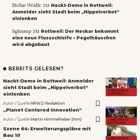
zu
Stefan Weidle
Nackt-Demo in Rottweil:
Anmelder sieht Stadt beim „Nippelverbot“
einlenken
zu
hgknaup
Rottweil: Der Neckar bekommt
eine neue Flussschleife – Pegelhäuschen
wird abgebaut
BEREITS GELESEN?
Nackt-Demo in Rottweil: Anmelder
sieht Stadt beim „Nippelverbot“
LANDKREIS
einlenken
ROTTWEIL
Autor / Quelle:
NRWZ-Redaktion
„Planet Centered Innovation“
Autor / Quelle:
Martin Himmelheber (him)
LANDKREIS
ROTTWEIL
Szene 64: Erweiterungspläne mit
Bau 10
LANDKREIS