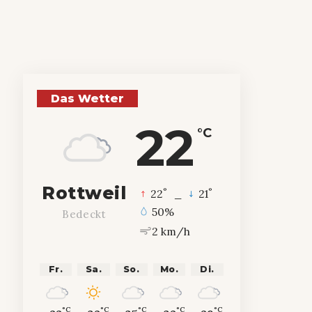
Das Wetter
22
°C
Rottweil
°
°
22
_
21
50%
Bedeckt
2 km/h
Fr.
Sa.
So.
Mo.
Di.
°C
°C
°C
°C
°C