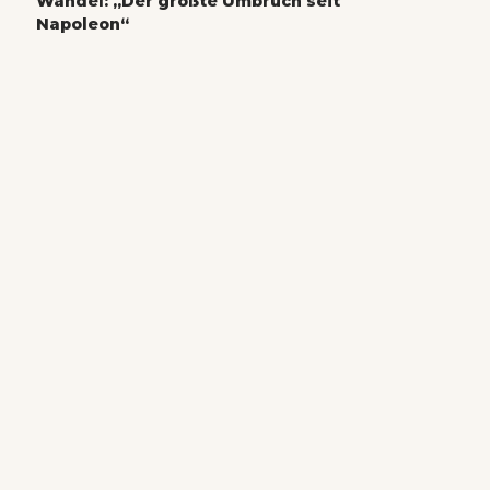
Wandel: „Der größte Umbruch seit
Napoleon“