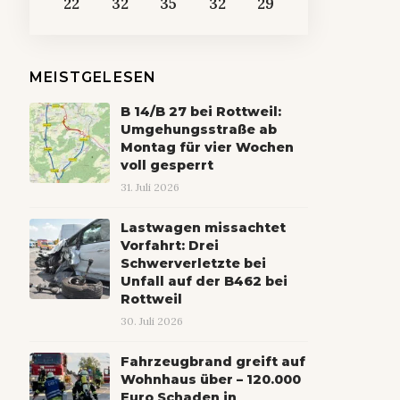
22
32
35
32
29
MEISTGELESEN
B 14/B 27 bei Rottweil:
Umgehungsstraße ab
Montag für vier Wochen
voll gesperrt
31. Juli 2026
Lastwagen missachtet
Vorfahrt: Drei
Schwerverletzte bei
Unfall auf der B462 bei
Rottweil
30. Juli 2026
Fahrzeugbrand greift auf
Wohnhaus über – 120.000
Euro Schaden in