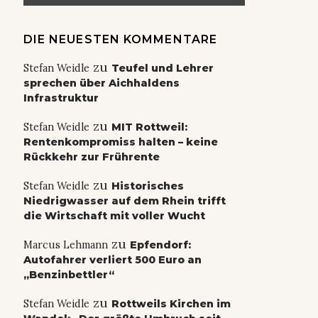
DIE NEUESTEN KOMMENTARE
zu
Stefan Weidle
Teufel und Lehrer
sprechen über Aichhaldens
Infrastruktur
zu
Stefan Weidle
MIT Rottweil:
Rentenkompromiss halten – keine
Rückkehr zur Frührente
zu
Stefan Weidle
Historisches
Niedrigwasser auf dem Rhein trifft
die Wirtschaft mit voller Wucht
zu
Marcus Lehmann
Epfendorf:
Autofahrer verliert 500 Euro an
„Benzinbettler“
zu
Stefan Weidle
Rottweils Kirchen im