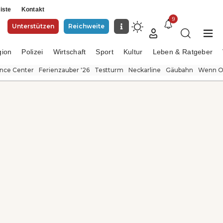
iste
Kontakt
9
Unterstützen
Reichweite
gion
Polizei
Wirtschaft
Sport
Kultur
Leben & Ratgeber
ence Center
Ferienzauber '26
Testturm
Neckarline
Gäubahn
Wenn Or