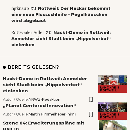
zu
hgknaup
Rottweil: Der Neckar bekommt
eine neue Flussschleife – Pegelhäuschen
wird abgebaut
zu
Rottweiler Adler
Nackt-Demo in Rottweil:
Anmelder sieht Stadt beim „Nippelverbot“
einlenken
BEREITS GELESEN?
Nackt-Demo in Rottweil: Anmelder
sieht Stadt beim „Nippelverbot“
LANDKREIS
einlenken
ROTTWEIL
Autor / Quelle:
NRWZ-Redaktion
„Planet Centered Innovation“
Autor / Quelle:
Martin Himmelheber (him)
LANDKREIS
ROTTWEIL
Szene 64: Erweiterungspläne mit
Bau 10