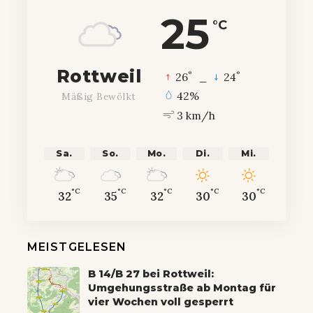
25
°C
Rottweil
°
°
26
_
24
42%
Mäßig Bewölkt
3 km/h
Sa.
So.
Mo.
Di.
Mi.
°C
°C
°C
°C
°C
32
35
32
30
30
MEISTGELESEN
B 14/B 27 bei Rottweil:
Umgehungsstraße ab Montag für
vier Wochen voll gesperrt