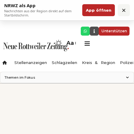
NRWZ als App
×
App öffnen
Nachrichten aus der Region direkt auf dem
Startbildschirm.
Unterstützen
Aa
Stellenanzeigen
Schlagzeilen
Kreis & Region
Polizei
Themen im Fokus
Landesgartenschau 2028
Zimmertheater Rottweil
Science Center
Ferienzauber '26
Testturm
Neckarline
Gäubahn