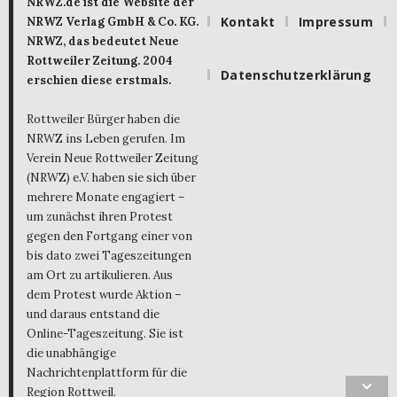
NRWZ.de ist die Website der
Kontakt
Impressum
NRWZ Verlag GmbH & Co. KG.
NRWZ, das bedeutet Neue
Rottweiler Zeitung. 2004
Datenschutzerklärung
erschien diese erstmals.
Rottweiler Bürger haben die
NRWZ ins Leben gerufen. Im
Verein Neue Rottweiler Zeitung
(NRWZ) e.V. haben sie sich über
mehrere Monate engagiert –
um zunächst ihren Protest
gegen den Fortgang einer von
bis dato zwei Tageszeitungen
am Ort zu artikulieren. Aus
dem Protest wurde Aktion –
und daraus entstand die
Online-Tageszeitung. Sie ist
die unabhängige
Nachrichtenplattform für die
Region Rottweil.