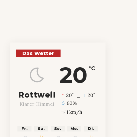
Das Wetter
20
°C
Rottweil
°
°
20
_
20
60%
Klarer Himmel
1 km/h
Fr.
Sa.
So.
Mo.
Di.