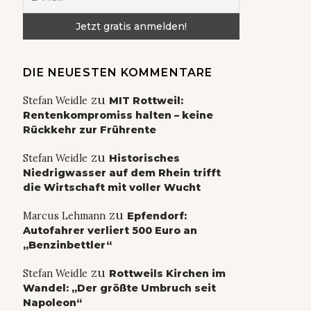
DIE NEUESTEN KOMMENTARE
zu
Stefan Weidle
MIT Rottweil:
Rentenkompromiss halten – keine
Rückkehr zur Frührente
zu
Stefan Weidle
Historisches
Niedrigwasser auf dem Rhein trifft
die Wirtschaft mit voller Wucht
zu
Marcus Lehmann
Epfendorf:
Autofahrer verliert 500 Euro an
„Benzinbettler“
zu
Stefan Weidle
Rottweils Kirchen im
Wandel: „Der größte Umbruch seit
Napoleon“