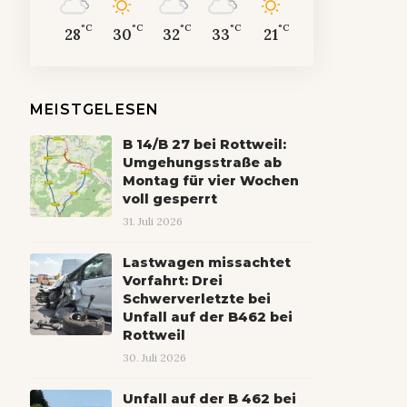
°C
°C
°C
°C
°C
28
30
32
33
21
MEISTGELESEN
B 14/B 27 bei Rottweil:
Umgehungsstraße ab
Montag für vier Wochen
voll gesperrt
31. Juli 2026
Lastwagen missachtet
Vorfahrt: Drei
Schwerverletzte bei
Unfall auf der B462 bei
Rottweil
30. Juli 2026
Unfall auf der B 462 bei