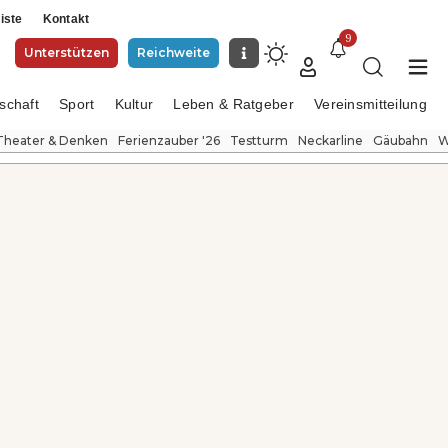
iste
Kontakt
9
Unterstützen
Reichweite
schaft
Sport
Kultur
Leben & Ratgeber
Vereinsmitteilung
Theater & Denken
Ferienzauber '26
Testturm
Neckarline
Gäubahn
W