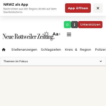
NRWZ als App
×
App öffnen
Nachrichten aus der Region direkt auf dem
Startbildschirm.
Unterstützen
Aa
Stellenanzeigen
Schlagzeilen
Kreis & Region
Polizei
Themen im Fokus
Landesgartenschau 2028
Zimmertheater Rottweil
Science Center
Ferienzauber '26
Testturm
Neckarline
Gäubahn