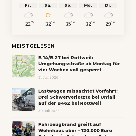
Fr.
Sa.
So.
Mo.
Di.
°C
°C
°C
°C
°C
22
32
35
32
29
MEISTGELESEN
B 14/B 27 bei Rottweil:
Umgehungsstraße ab Montag für
vier Wochen voll gesperrt
31. Juli 2026
Lastwagen missachtet Vorfahrt:
Drei Schwerverletzte bei Unfall
auf der B462 bei Rottweil
30. Juli 2026
Fahrzeugbrand greift auf
Wohnhaus über – 120.000 Euro