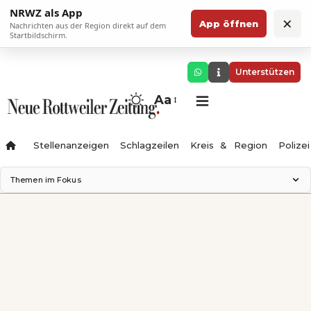
NRWZ als App
×
App öffnen
Nachrichten aus der Region direkt auf dem
Startbildschirm.
Unterstützen
Aa
Stellenanzeigen
Schlagzeilen
Kreis & Region
Polizei
Themen im Fokus
Landesgartenschau 2028
Zimmertheater Rottweil
Science Center
Ferienzauber '26
Testturm
Neckarline
Gäubahn