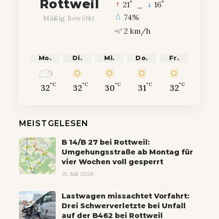
Rottweil
°
°
21
_
16
74%
Mäßig Bewölkt
2 km/h
Mo.
Di.
Mi.
Do.
Fr.
°C
°C
°C
°C
°C
32
32
30
31
32
MEISTGELESEN
B 14/B 27 bei Rottweil:
Umgehungsstraße ab Montag für
vier Wochen voll gesperrt
31. Juli 2026
Lastwagen missachtet Vorfahrt:
Drei Schwerverletzte bei Unfall
auf der B462 bei Rottweil