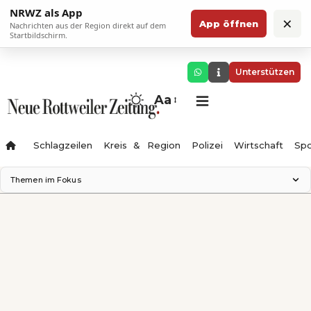
NRWZ als App
×
App öffnen
Nachrichten aus der Region direkt auf dem
Startbildschirm.
Unterstützen
Aa
Schlagzeilen
Kreis & Region
Polizei
Wirtschaft
Spo
Themen im Fokus
Landesgartenschau 2028
Science Center
Staatsmann: Theater & Denken
Ferienzauber '26
Testturm
Neckarline
Gäubahn