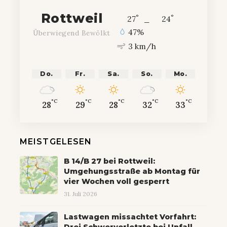
Rottweil
°
°
27
_
24
47%
Überwiegend Bewölkt
3 km/h
Do.
Fr.
Sa.
So.
Mo.
°C
°C
°C
°C
°C
28
29
28
32
33
MEISTGELESEN
B 14/B 27 bei Rottweil:
Umgehungsstraße ab Montag für
vier Wochen voll gesperrt
31. Juli 2026
Lastwagen missachtet Vorfahrt: