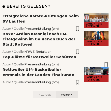
BEREITS GELESEN?
Erfolgreiche Karate-Prüfungen beim
SV Lauffen
LANDKREIS
ROTTWEIL
Autor / Quelle:
Pressemitteilung (pm)
Boxer Ardian Krasniqi nach EM-
Titelgewinn im Goldenen Buch der
LANDKREIS
Stadt Rottweil
ROTTWEIL
Autor / Quelle:
NRWZ-Redaktion
Top-Plätze für Rottweiler Schützen
Autor / Quelle:
Pressemitteilung (pm)
Rottweiler U14-Basketballer
erstmals in der Landes-Finalrunde
LANDKREIS
ROTTWEIL
Autor / Quelle:
Pressemitteilung (pm)
Zurück
Weiter