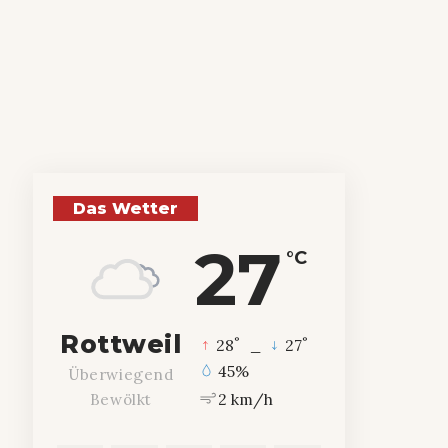
Das Wetter
27
°C
Rottweil
°
°
28
_
27
45%
Überwiegend
2 km/h
Bewölkt