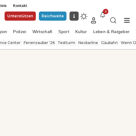
iste
Kontakt
9
Unterstützen
Reichweite
gion
Polizei
Wirtschaft
Sport
Kultur
Leben & Ratgeber
ence Center
Ferienzauber '26
Testturm
Neckarline
Gäubahn
Wenn Or