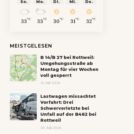
So.
Mo.
Di.
Mi.
Do.
°C
°C
°C
°C
°C
33
33
30
31
32
MEISTGELESEN
B 14/B 27 bei Rottweil:
Umgehungsstraße ab
Montag für vier Wochen
voll gesperrt
31. Juli 2026
Lastwagen missachtet
Vorfahrt: Drei
Schwerverletzte bei
Unfall auf der B462 bei
Rottweil
30. Juli 2026