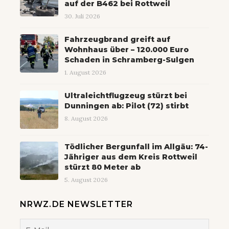
auf der B462 bei Rottweil
30. Juli 2026
Fahrzeugbrand greift auf
Wohnhaus über – 120.000 Euro
Schaden in Schramberg-Sulgen
1. August 2026
Ultraleichtflugzeug stürzt bei
Dunningen ab: Pilot (72) stirbt
8. August 2026
Tödlicher Bergunfall im Allgäu: 74-
Jähriger aus dem Kreis Rottweil
stürzt 80 Meter ab
5. August 2026
NRWZ.DE NEWSLETTER