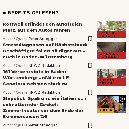
BEREITS GELESEN?
Rottweil erfindet den autofreien
Platz, auf dem Autos fahren
LANDKREIS
ROTTWEIL
Autor / Quelle:
Peter Arnegger
Stressdiagnosen auf Höchststand:
Beschäftigte fallen häufiger aus –
LANDKREIS
auch in Baden-Württemberg
ROTTWEIL
Autor / Quelle:
NRWZ-Redaktion
161 Verkehrstote in Baden-
Württemberg: Unfälle mit E-
AUS DER
Scootern nehmen stark zu
REGION
Autor / Quelle:
NRWZ-Redaktion
Slapstick, Spaß und ein italienisch
schnatternder Gockel:
Zimmertheater vor dem Ende der
KULTUR
Sommersaison ’26
Autor / Quelle:
Peter Arnegger