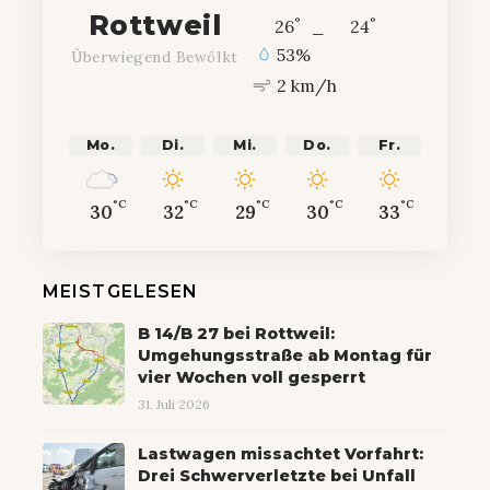
Rottweil
°
°
26
_
24
53%
Überwiegend Bewölkt
2 km/h
Mo.
Di.
Mi.
Do.
Fr.
°C
°C
°C
°C
°C
30
32
29
30
33
MEISTGELESEN
B 14/B 27 bei Rottweil:
Umgehungsstraße ab Montag für
vier Wochen voll gesperrt
31. Juli 2026
Lastwagen missachtet Vorfahrt:
Drei Schwerverletzte bei Unfall