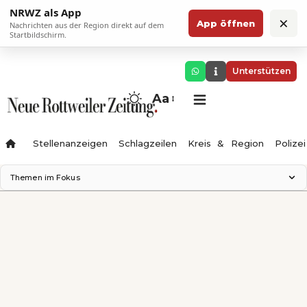
NRWZ als App
×
App öffnen
Nachrichten aus der Region direkt auf dem
Startbildschirm.
Unterstützen
Aa
Stellenanzeigen
Schlagzeilen
Kreis & Region
Polizei
Themen im Fokus
Landesgartenschau 2028
Zimmertheater Rottweil
Science Center
Ferienzauber '26
Testturm
Neckarline
Gäubahn