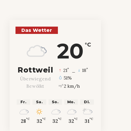
Das Wetter
20
°C
Rottweil
°
°
21
_
18
51%
Überwiegend
2 km/h
Bewölkt
Fr.
Sa.
So.
Mo.
Di.
°C
°C
°C
°C
°C
28
32
32
32
31