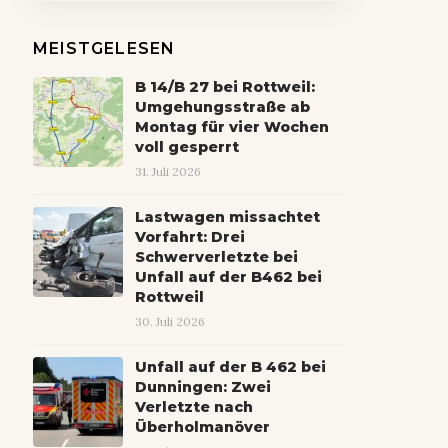
MEISTGELESEN
B 14/B 27 bei Rottweil:
Umgehungsstraße ab
Montag für vier Wochen
voll gesperrt
31. Juli 2026
Lastwagen missachtet
Vorfahrt: Drei
Schwerverletzte bei
Unfall auf der B462 bei
Rottweil
30. Juli 2026
Unfall auf der B 462 bei
Dunningen: Zwei
Verletzte nach
Überholmanöver