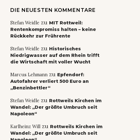
DIE NEUESTEN KOMMENTARE
zu
Stefan Weidle
MIT Rottweil:
Rentenkompromiss halten – keine
Rückkehr zur Frührente
zu
Stefan Weidle
Historisches
Niedrigwasser auf dem Rhein trifft
die Wirtschaft mit voller Wucht
zu
Marcus Lehmann
Epfendorf:
Autofahrer verliert 500 Euro an
„Benzinbettler“
zu
Stefan Weidle
Rottweils Kirchen im
Wandel: „Der größte Umbruch seit
Napoleon“
zu
Karlheinz Will
Rottweils Kirchen im
Wandel: „Der größte Umbruch seit
Napoleon“