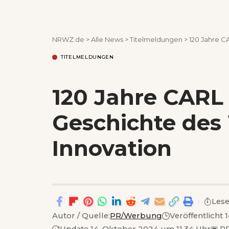
NRWZ.de
>
Alle News
>
Titelmeldungen
>
120 Jahre C
TITELMELDUNGEN
120 Jahre CARL
Geschichte des
Innovation
Lese
Autor / Quelle:
PR/Werbung
Veröffentlicht
Update 14. Oktober 2024 um 11.34 Uhr
▣
PD