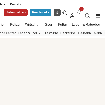
iste
Kontakt
9
Unterstützen
Reichweite
gion
Polizei
Wirtschaft
Sport
Kultur
Leben & Ratgeber
ence Center
Ferienzauber '26
Testturm
Neckarline
Gäubahn
Wenn Or