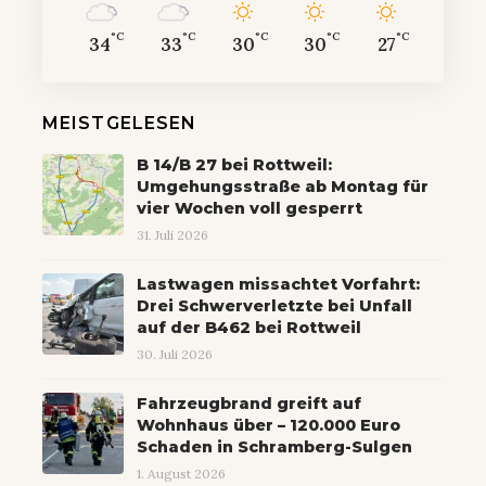
°C
°C
°C
°C
°C
34
33
30
30
27
MEISTGELESEN
B 14/B 27 bei Rottweil:
Umgehungsstraße ab Montag für
vier Wochen voll gesperrt
31. Juli 2026
Lastwagen missachtet Vorfahrt:
Drei Schwerverletzte bei Unfall
auf der B462 bei Rottweil
30. Juli 2026
Fahrzeugbrand greift auf
Wohnhaus über – 120.000 Euro
Schaden in Schramberg-Sulgen
1. August 2026