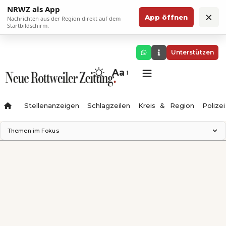
NRWZ als App
×
App öffnen
Nachrichten aus der Region direkt auf dem
Startbildschirm.
Unterstützen
Aa
Stellenanzeigen
Schlagzeilen
Kreis & Region
Polizei
Themen im Fokus
Landesgartenschau 2028
Zimmertheater Rottweil
Science Center
Ferienzauber '26
Testturm
Neckarline
Gäubahn