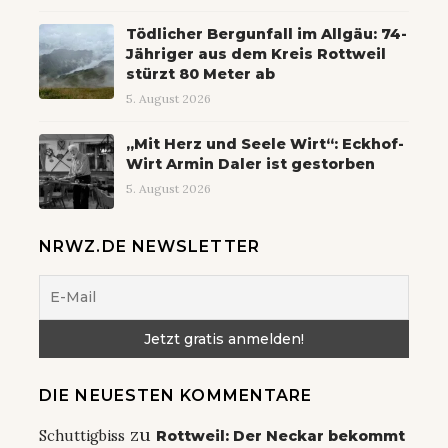
Tödlicher Bergunfall im Allgäu: 74-
Jähriger aus dem Kreis Rottweil
stürzt 80 Meter ab
5. August 2026
„Mit Herz und Seele Wirt“: Eckhof-
Wirt Armin Daler ist gestorben
5. August 2026
NRWZ.DE NEWSLETTER
DIE NEUESTEN KOMMENTARE
zu
Schuttigbiss
Rottweil: Der Neckar bekommt