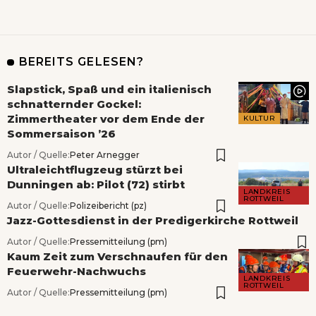
BEREITS GELESEN?
Slapstick, Spaß und ein italienisch
schnatternder Gockel:
Zimmertheater vor dem Ende der
KULTUR
Sommersaison ’26
Autor / Quelle:
Peter Arnegger
Ultraleichtflugzeug stürzt bei
Dunningen ab: Pilot (72) stirbt
LANDKREIS
ROTTWEIL
Autor / Quelle:
Polizeibericht (pz)
Jazz-Gottesdienst in der Predigerkirche Rottweil
Autor / Quelle:
Pressemitteilung (pm)
Kaum Zeit zum Verschnaufen für den
Feuerwehr-Nachwuchs
LANDKREIS
ROTTWEIL
Autor / Quelle:
Pressemitteilung (pm)