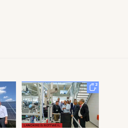
2
LANDKREIS ROTTWEIL