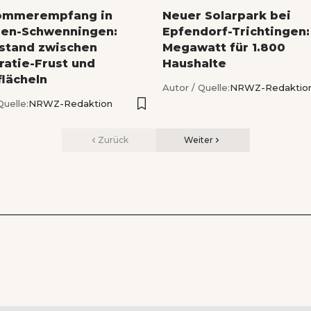
ommerempfang in
Neuer Solarpark bei
ngen-Schwenningen:
Epfendorf-Trichtingen:
lstand zwischen
Megawatt für 1.800
ratie-Frust und
Haushalte
lächeln
Autor / Quelle:
NRWZ-Redaktio
Quelle:
NRWZ-Redaktion
Zurück
Weiter