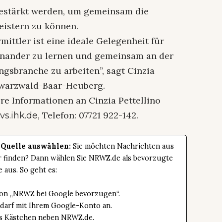
estärkt werden, um gemeinsam die
istern zu können.
mittler ist eine ideale Gelegenheit für
einander zu lernen und gemeinsam an der
gsbranche zu arbeiten”, sagt Cinzia
chwarzwald-Baar-Heuberg.
ere Informationen an Cinzia Pettellino
, Telefon: 07721 922-142.
vs.ihk.de
 Quelle auswählen:
Sie möchten Nachrichten aus
er finden? Dann wählen Sie NRWZ.de als bevorzugte
e aus. So geht es:
tton „NRWZ bei Google bevorzugen“.
edarf mit Ihrem Google-Konto an.
das Kästchen neben NRWZ.de.