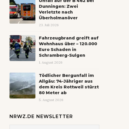
Unfall auf der B 462 bei
Dunningen: Zwei
Verletzte nach
Überholmanöver
23. Juli 2026
Fahrzeugbrand greift auf
Wohnhaus über – 120.000
Euro Schaden in
Schramberg-Sulgen
1. August 2026
Tödlicher Bergunfall im
Allgäu: 74-Jähriger aus
dem Kreis Rottweil stürzt
80 Meter ab
5. August 2026
NRWZ.DE NEWSLETTER