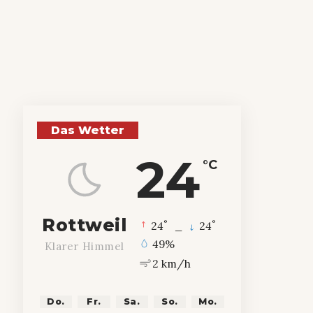
Das Wetter
24
°C
Rottweil
°
°
24
_
24
49%
Klarer Himmel
2 km/h
Do.
Fr.
Sa.
So.
Mo.