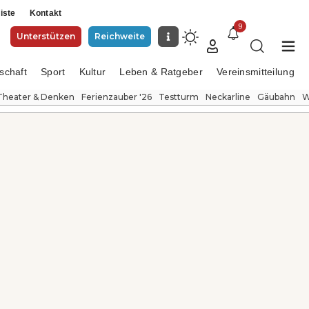
iste
Kontakt
9
Unterstützen
Reichweite
schaft
Sport
Kultur
Leben & Ratgeber
Vereinsmitteilung
Theater & Denken
Ferienzauber '26
Testturm
Neckarline
Gäubahn
W