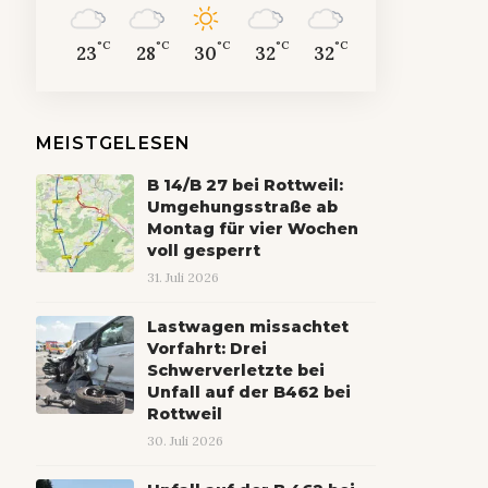
°C
°C
°C
°C
°C
23
28
30
32
32
MEISTGELESEN
B 14/B 27 bei Rottweil:
Umgehungsstraße ab
Montag für vier Wochen
voll gesperrt
31. Juli 2026
Lastwagen missachtet
Vorfahrt: Drei
Schwerverletzte bei
Unfall auf der B462 bei
Rottweil
30. Juli 2026