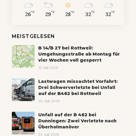
°C
°C
°C
°C
°C
26
29
28
32
32
MEISTGELESEN
B 14/B 27 bei Rottweil:
Umgehungsstraße ab Montag für
vier Wochen voll gesperrt
31. Juli 2026
Lastwagen missachtet Vorfahrt:
Drei Schwerverletzte bei Unfall
auf der B462 bei Rottweil
30. Juli 2026
Unfall auf der B 462 bei
Dunningen: Zwei Verletzte nach
Überholmanöver
23. Juli 2026