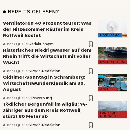
BEREITS GELESEN?
Ventilatoren 40 Prozent teurer: Was
der Hitzesommer Käufer im Kreis
Rottweil kostet
PANORAMA
Autor / Quelle:
Redaktion/pm
Historisches Niedrigwasser auf dem
Rhein trifft die Wirtschaft mit voller
Wucht
NACHRICHTEN
Autor / Quelle:
NRWZ-Redaktion
Oldtimer-Sonntag in Schramberg:
WirtschaftswunderKlassik am 30.
August
ANZEIGE
Autor / Quelle:
PR/Werbung
Tödlicher Bergunfall im Allgäu: 74-
Jähriger aus dem Kreis Rottweil
LANDKREIS
stürzt 80 Meter ab
ROTTWEIL
Autor / Quelle:
NRWZ-Redaktion