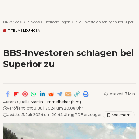
Wenn Orte erzählen ...
NRWZ.de
>
Alle News
>
Titelmeldungen
>
BBS-Investoren schlagen bei Superior zu
TITELMELDUNGEN
BBS-Investoren schlagen bei
Superior zu
Lesezeit 3 Min.
Autor / Quelle:
Martin Himmelheber (him)
Veröffentlicht 3. Juli 2024 um 20.08 Uhr
Update 3. Juli 2024 um 20.44 Uhr
▣
PDF erzeugen