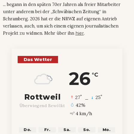
... begann in den späten 70er Jahren als freier Mitarbeiter
unter anderem bei der „Schwäbischen Zeitung“ in
Schramberg. 2026 hat er die NRWZ auf eigenen Antrieb
verlassen, auch, um sich einem eigenen journalistischen
Projekt zu widmen. Mehr über ihn
hier
.
Das Wetter
26
°C
Rottweil
°
°
27
_
25
42%
Überwiegend Bewölkt
4 km/h
Do.
Fr.
Sa.
So.
Mo.