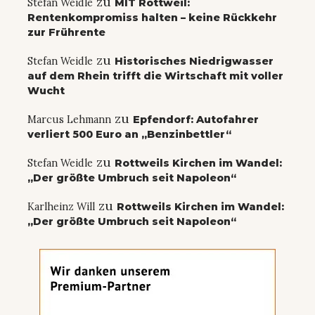
zu
Stefan Weidle
MIT Rottweil:
Rentenkompromiss halten – keine Rückkehr
zur Frührente
zu
Stefan Weidle
Historisches Niedrigwasser
auf dem Rhein trifft die Wirtschaft mit voller
Wucht
zu
Marcus Lehmann
Epfendorf: Autofahrer
verliert 500 Euro an „Benzinbettler“
zu
Stefan Weidle
Rottweils Kirchen im Wandel:
„Der größte Umbruch seit Napoleon“
zu
Karlheinz Will
Rottweils Kirchen im Wandel:
„Der größte Umbruch seit Napoleon“