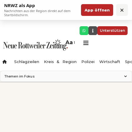
NRWZ als App
×
App öffnen
Nachrichten aus der Region direkt auf dem
Startbildschirm.
Unterstützen
Aa
Schlagzeilen
Kreis & Region
Polizei
Wirtschaft
Spo
Themen im Fokus
Landesgartenschau 2028
Science Center
Staatsmann: Theater & Denken
Ferienzauber '26
Testturm
Neckarline
Gäubahn