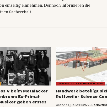
on einseitig einnehmen. Dennoch informieren die
einen Sachverhalt.
LANDESGARTENSCHAU ROTTWEIL
ess V beim Metalacker
Handwerk beteiligt si
nbronn: Ex-Primal-
Rottweiler Science Cen
Musiker geben erstes
Autor / Quelle:
NRWZ-Redaktio