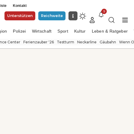
iste
Kontakt
9
Unterstützen
Reichweite
gion
Polizei
Wirtschaft
Sport
Kultur
Leben & Ratgeber
ence Center
Ferienzauber '26
Testturm
Neckarline
Gäubahn
Wenn Or