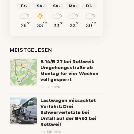
Fr.
Sa.
So.
Mo.
Di.
°C
°C
°C
°C
°C
26
33
33
33
30
MEISTGELESEN
B 14/B 27 bei Rottweil:
Umgehungsstraße ab
Montag für vier Wochen
voll gesperrt
31. Juli 2026
Lastwagen missachtet
Vorfahrt: Drei
Schwerverletzte bei
Unfall auf der B462 bei
Rottweil
30. Juli 2026