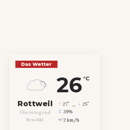
Das Wetter
26
°C
Rottweil
°
°
27
_
25
39%
Überwiegend
2 km/h
Bewölkt