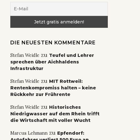
DIE NEUESTEN KOMMENTARE
zu
Stefan Weidle
Teufel und Lehrer
sprechen über Aichhaldens
Infrastruktur
zu
Stefan Weidle
MIT Rottweil:
Rentenkompromiss halten – keine
Rückkehr zur Frührente
zu
Stefan Weidle
Historisches
Niedrigwasser auf dem Rhein trifft
die Wirtschaft mit voller Wucht
zu
Marcus Lehmann
Epfendorf:
Autofahrer verliert 500 Euro an