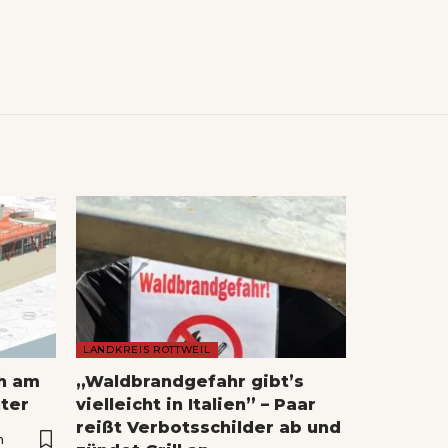
LANDKREIS ROTTWEIL
ch am
„Waldbrandgefahr gibt’s
ter
vielleicht in Italien” – Paar
reißt Verbotsschilder ab und
n