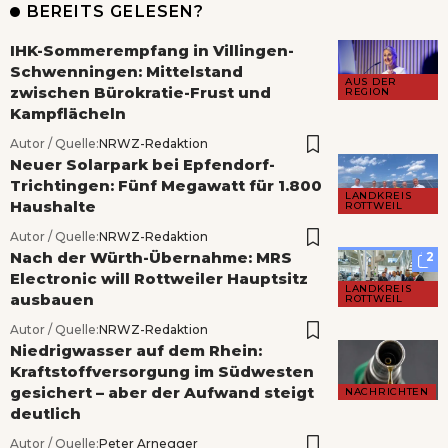
BEREITS GELESEN?
IHK-Sommerempfang in Villingen-
Schwenningen: Mittelstand
AUS DER
zwischen Bürokratie-Frust und
REGION
Kampflächeln
Autor / Quelle:
NRWZ-Redaktion
Neuer Solarpark bei Epfendorf-
Trichtingen: Fünf Megawatt für 1.800
LANDKREIS
Haushalte
ROTTWEIL
Autor / Quelle:
NRWZ-Redaktion
Nach der Würth-Übernahme: MRS
2
Electronic will Rottweiler Hauptsitz
LANDKREIS
ausbauen
ROTTWEIL
Autor / Quelle:
NRWZ-Redaktion
Niedrigwasser auf dem Rhein:
Kraftstoffversorgung im Südwesten
gesichert – aber der Aufwand steigt
NACHRICHTEN
deutlich
Autor / Quelle:
Peter Arnegger