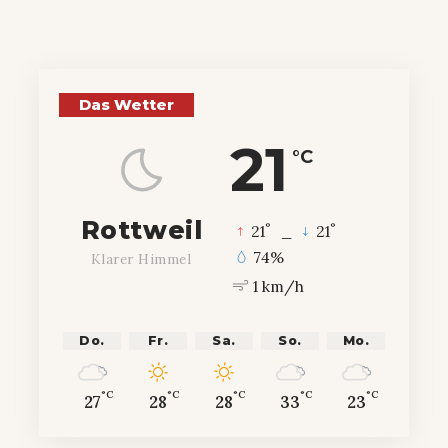
Das Wetter
21
°C
Rottweil
°
°
21
_
21
74%
Klarer Himmel
1 km/h
Do.
Fr.
Sa.
So.
Mo.
°C
°C
°C
°C
°C
27
28
28
33
23