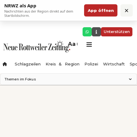
NRWZ als App
×
App öffnen
Nachrichten aus der Region direkt auf dem
Startbildschirm.
Unterstützen
Aa
Schlagzeilen
Kreis & Region
Polizei
Wirtschaft
Spo
Themen im Fokus
Landesgartenschau 2028
Science Center
Staatsmann: Theater & Denken
Ferienzauber '26
Testturm
Neckarline
Gäubahn