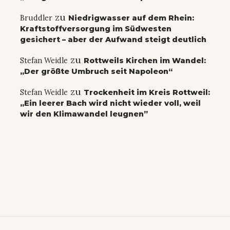
zu
Bruddler
Niedrigwasser auf dem Rhein:
Kraftstoffversorgung im Südwesten
gesichert – aber der Aufwand steigt deutlich
zu
Stefan Weidle
Rottweils Kirchen im Wandel:
„Der größte Umbruch seit Napoleon“
zu
Stefan Weidle
Trockenheit im Kreis Rottweil:
„Ein leerer Bach wird nicht wieder voll, weil
wir den Klimawandel leugnen”