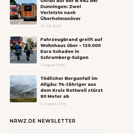
Unfall auf der B 462 bei
Dunningen: Zwei
Verletzte nach
Überholmanöver
23. Juli 2026
Fahrzeugbrand greift auf
Wohnhaus über – 120.000
Euro Schaden in
Schramberg-Sulgen
1. August 2026
Tödlicher Bergunfall im
Allgäu: 74-Jähriger aus
dem Kreis Rottweil stürzt
80 Meter ab
5. August 2026
NRWZ.DE NEWSLETTER