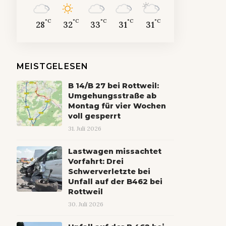
°C
°C
°C
°C
°C
28
32
33
31
31
MEISTGELESEN
B 14/B 27 bei Rottweil:
Umgehungsstraße ab
Montag für vier Wochen
voll gesperrt
31. Juli 2026
Lastwagen missachtet
Vorfahrt: Drei
Schwerverletzte bei
Unfall auf der B462 bei
Rottweil
30. Juli 2026