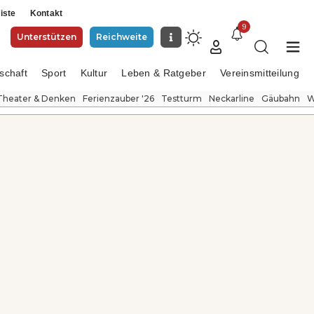
iste
Kontakt
9
Unterstützen
Reichweite
schaft
Sport
Kultur
Leben & Ratgeber
Vereinsmitteilung
Theater & Denken
Ferienzauber '26
Testturm
Neckarline
Gäubahn
W