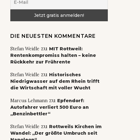
DIE NEUESTEN KOMMENTARE
zu
Stefan Weidle
MIT Rottweil:
Rentenkompromiss halten – keine
Rückkehr zur Frührente
zu
Stefan Weidle
Historisches
Niedrigwasser auf dem Rhein trifft
die Wirtschaft mit voller Wucht
zu
Marcus Lehmann
Epfendorf:
Autofahrer verliert 500 Euro an
„Benzinbettler“
zu
Stefan Weidle
Rottweils Kirchen im
Wandel: „Der größte Umbruch seit
Napoleon“