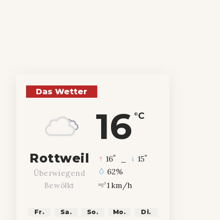
Das Wetter
16
°C
Rottweil
°
°
16
_
15
62%
Überwiegend
1 km/h
Bewölkt
Fr.
Sa.
So.
Mo.
Di.