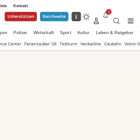
iste
Kontakt
9
Unterstützen
Reichweite
gion
Polizei
Wirtschaft
Sport
Kultur
Leben & Ratgeber
ence Center
Ferienzauber '26
Testturm
Neckarline
Gäubahn
Wenn Or