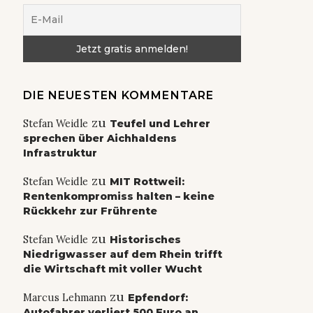
DIE NEUESTEN KOMMENTARE
zu
Stefan Weidle
Teufel und Lehrer
sprechen über Aichhaldens
Infrastruktur
zu
Stefan Weidle
MIT Rottweil:
Rentenkompromiss halten – keine
Rückkehr zur Frührente
zu
Stefan Weidle
Historisches
Niedrigwasser auf dem Rhein trifft
die Wirtschaft mit voller Wucht
zu
Marcus Lehmann
Epfendorf:
Autofahrer verliert 500 Euro an