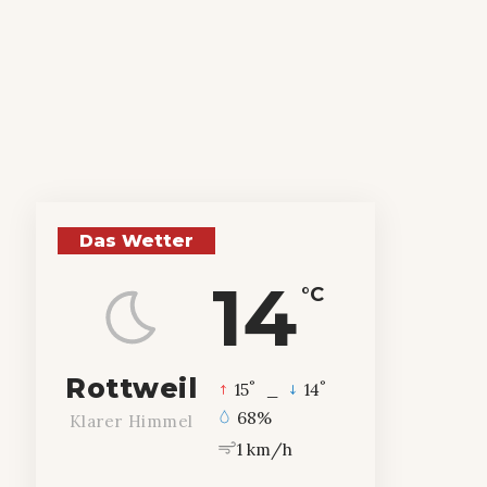
Das Wetter
14
°C
Rottweil
°
°
15
_
14
68%
Klarer Himmel
1 km/h