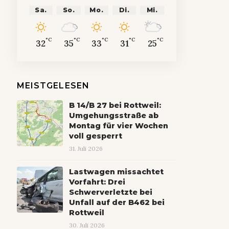
Sa.
So.
Mo.
Di.
Mi.
°C
°C
°C
°C
°C
32
35
33
31
25
MEISTGELESEN
B 14/B 27 bei Rottweil:
Umgehungsstraße ab
Montag für vier Wochen
voll gesperrt
31. Juli 2026
Lastwagen missachtet
Vorfahrt: Drei
Schwerverletzte bei
Unfall auf der B462 bei
Rottweil
30. Juli 2026