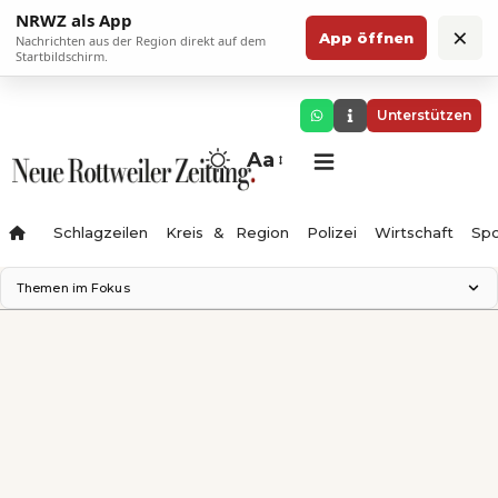
NRWZ als App
×
App öffnen
Nachrichten aus der Region direkt auf dem
Startbildschirm.
Unterstützen
Aa
Schlagzeilen
Kreis & Region
Polizei
Wirtschaft
Spo
Themen im Fokus
Landesgartenschau 2028
Science Center
Staatsmann: Theater & Denken
Ferienzauber '26
Testturm
Neckarline
Gäubahn