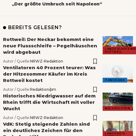
„Der größte Umbruch seit Napoleon“
BEREITS GELESEN?
Rottweil: Der Neckar bekommt eine
neue Flussschleife – Pegelhäuschen
LANDESGARTENS
wird abgebaut
ROTTWEIL
Autor / Quelle:
NRWZ-Redaktion
Ventilatoren 40 Prozent teurer: Was
der Hitzesommer Käufer im Kreis
Rottweil kostet
PANORAMA
Autor / Quelle:
Redaktion/pm
Historisches Niedrigwasser auf dem
Rhein trifft die Wirtschaft mit voller
Wucht
NACHRICHTEN
Autor / Quelle:
NRWZ-Redaktion
VdK: Stetig steigende Zahlen sind
ein deutliches Zeichen für den
LANDKREIS