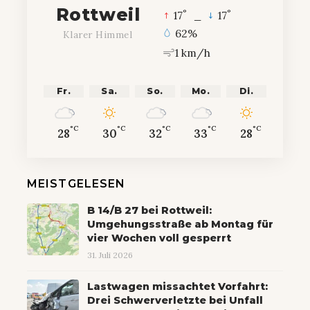
Rottweil
°
°
17
_
17
62%
Klarer Himmel
1 km/h
Fr.
Sa.
So.
Mo.
Di.
°C
°C
°C
°C
°C
28
30
32
33
28
MEISTGELESEN
B 14/B 27 bei Rottweil:
Umgehungsstraße ab Montag für
vier Wochen voll gesperrt
31. Juli 2026
Lastwagen missachtet Vorfahrt:
Drei Schwerverletzte bei Unfall