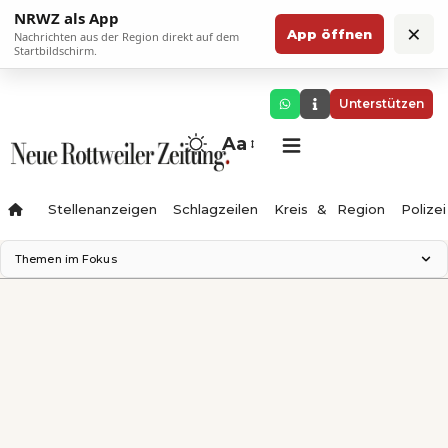
NRWZ als App
×
App öffnen
Nachrichten aus der Region direkt auf dem
Startbildschirm.
Unterstützen
Aa
Stellenanzeigen
Schlagzeilen
Kreis & Region
Polizei
Themen im Fokus
Landesgartenschau 2028
Zimmertheater Rottweil
Science Center
Ferienzauber '26
Testturm
Neckarline
Gäubahn