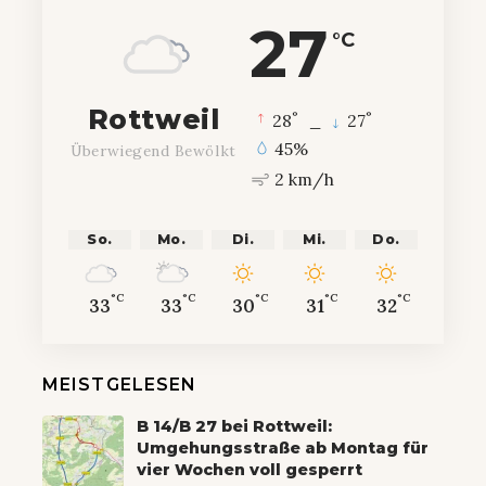
27
°C
Rottweil
°
°
28
_
27
45%
Überwiegend Bewölkt
2 km/h
So.
Mo.
Di.
Mi.
Do.
°C
°C
°C
°C
°C
33
33
30
31
32
MEISTGELESEN
B 14/B 27 bei Rottweil:
Umgehungsstraße ab Montag für
vier Wochen voll gesperrt