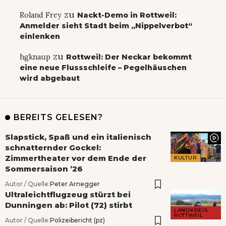
zu
Roland Frey
Nackt-Demo in Rottweil:
Anmelder sieht Stadt beim „Nippelverbot“
einlenken
zu
hgknaup
Rottweil: Der Neckar bekommt
eine neue Flussschleife – Pegelhäuschen
wird abgebaut
BEREITS GELESEN?
Slapstick, Spaß und ein italienisch
schnatternder Gockel:
Zimmertheater vor dem Ende der
KULTUR
Sommersaison ’26
Autor / Quelle:
Peter Arnegger
Ultraleichtflugzeug stürzt bei
Dunningen ab: Pilot (72) stirbt
LANDKREIS
ROTTWEIL
Autor / Quelle:
Polizeibericht (pz)