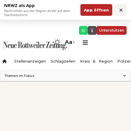
NRWZ als App
×
App öffnen
Nachrichten aus der Region direkt auf dem
Startbildschirm.
Unterstützen
Aa
Stellenanzeigen
Schlagzeilen
Kreis & Region
Polizei
Themen im Fokus
Landesgartenschau 2028
Zimmertheater Rottweil
Science Center
Ferienzauber '26
Testturm
Neckarline
Gäubahn