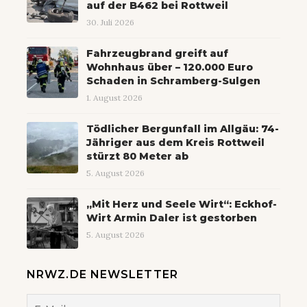
auf der B462 bei Rottweil
30. Juli 2026
Fahrzeugbrand greift auf
Wohnhaus über – 120.000 Euro
Schaden in Schramberg-Sulgen
1. August 2026
Tödlicher Bergunfall im Allgäu: 74-
Jähriger aus dem Kreis Rottweil
stürzt 80 Meter ab
5. August 2026
„Mit Herz und Seele Wirt“: Eckhof-
Wirt Armin Daler ist gestorben
5. August 2026
NRWZ.DE NEWSLETTER