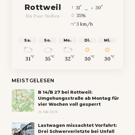
Rottweil
°
°
31
_
30
35%
Ein Paar Wolken
3 km/h
Sa.
So.
Mo.
Di.
Mi.
°C
°C
°C
°C
°C
31
35
32
30
30
MEISTGELESEN
B 14/B 27 bei Rottweil:
Umgehungsstraße ab Montag für
vier Wochen voll gesperrt
31. Juli 2026
Lastwagen missachtet Vorfahrt:
Drei Schwerverletzte bei Unfall