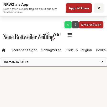
NRWZ als App
×
App öffnen
Nachrichten aus der Region direkt auf dem
Startbildschirm.
Unterstützen
Aa
Stellenanzeigen
Schlagzeilen
Kreis & Region
Polizei
Themen im Fokus
Landesgartenschau 2028
Zimmertheater Rottweil
Science Center
Ferienzauber '26
Testturm
Neckarline
Gäubahn