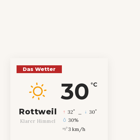
Das Wetter
30
°C
Rottweil
°
°
32
_
30
30%
Klarer Himmel
3 km/h