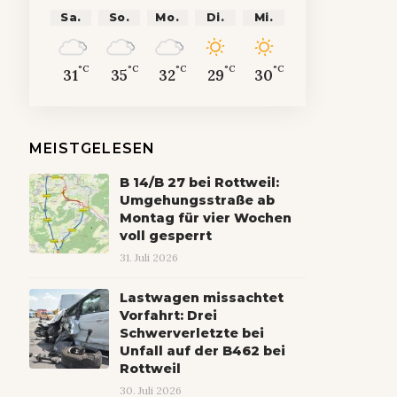
Sa.
So.
Mo.
Di.
Mi.
°C
°C
°C
°C
°C
31
35
32
29
30
MEISTGELESEN
B 14/B 27 bei Rottweil:
Umgehungsstraße ab
Montag für vier Wochen
voll gesperrt
31. Juli 2026
Lastwagen missachtet
Vorfahrt: Drei
Schwerverletzte bei
Unfall auf der B462 bei
Rottweil
30. Juli 2026