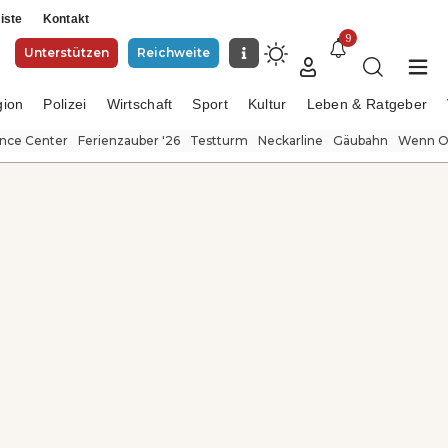
iste
Kontakt
9
Unterstützen
Reichweite
gion
Polizei
Wirtschaft
Sport
Kultur
Leben & Ratgeber
ence Center
Ferienzauber '26
Testturm
Neckarline
Gäubahn
Wenn Or