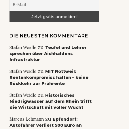
DIE NEUESTEN KOMMENTARE
zu
Stefan Weidle
Teufel und Lehrer
sprechen über Aichhaldens
Infrastruktur
zu
Stefan Weidle
MIT Rottweil:
Rentenkompromiss halten – keine
Rückkehr zur Frührente
zu
Stefan Weidle
Historisches
Niedrigwasser auf dem Rhein trifft
die Wirtschaft mit voller Wucht
zu
Marcus Lehmann
Epfendorf:
Autofahrer verliert 500 Euro an