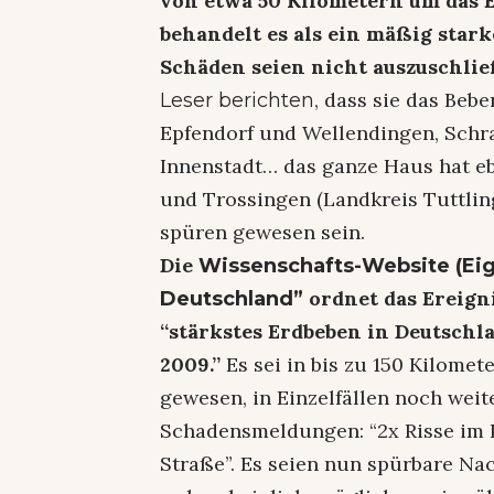
von etwa 50 Kilometern um das 
behandelt es als ein mäßig starke
Schäden seien nicht auszuschlie
, dass sie das Bebe
Leser berichten
Epfendorf und Wellendingen, Schr
Innenstadt… das ganze Haus hat eb
und Trossingen (Landkreis Tuttlin
spüren gewesen sein.
Die
Wissenschafts-Website (Ei
ordnet das Ereigni
Deutschland”
“stärkstes Erdbeben in Deutschla
2009.”
Es sei in bis zu 150 Kilome
gewesen, in Einzelfällen noch weite
Schadensmeldungen: “2x Risse im Put
Straße”. Es seien nun spürbare 