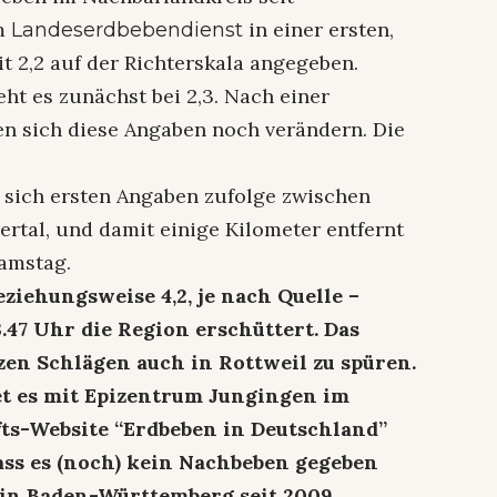
om
in einer ersten,
Landeserdbebendienst
t 2,2 auf der Richterskala angegeben.
eht es zunächst bei 2,3. Nach einer
n sich diese Angaben noch verändern. Die
 sich ersten Angaben zufolge zwischen
rtal, und damit einige Kilometer entfernt
amstag.
eziehungsweise 4,2, je nach Quelle –
.47 Uhr die Region erschüttert. Das
en Schlägen auch in Rottweil zu spüren.
t es mit Epizentrum Jungingen im
fts-Website “Erdbeben in Deutschland”
dass es (noch) kein Nachbeben gegeben
n in Baden-Württemberg seit 2009.