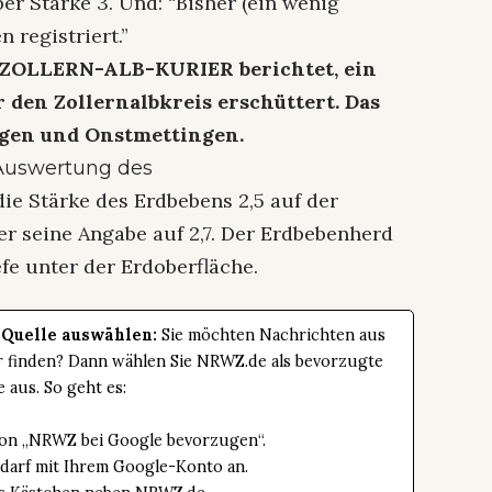
r Stärke 3. Und: “Bisher (ein wenig
 registriert.”
r ZOLLERN-ALB-KURIER berichtet, ein
 den Zollernalbkreis erschüttert. Das
ngen und Onstmettingen.
Auswertung des
ie Stärke des Erdbebens 2,5 auf der
der seine Angabe auf 2,7. Der Erdbebenherd
efe unter der Erdoberfläche.
 Quelle auswählen:
Sie möchten Nachrichten aus
er finden? Dann wählen Sie NRWZ.de als bevorzugte
e aus. So geht es:
tton „NRWZ bei Google bevorzugen“.
edarf mit Ihrem Google-Konto an.