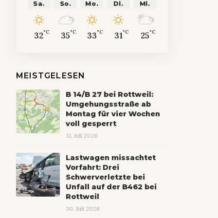
Sa.
So.
Mo.
Di.
Mi.
°C
°C
°C
°C
°C
32
35
33
31
25
MEISTGELESEN
B 14/B 27 bei Rottweil:
Umgehungsstraße ab
Montag für vier Wochen
voll gesperrt
31. Juli 2026
Lastwagen missachtet
Vorfahrt: Drei
Schwerverletzte bei
Unfall auf der B462 bei
Rottweil
30. Juli 2026