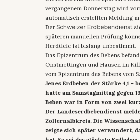
vergangenem Donnerstag wird v
automatisch erstellten Meldung mi
Der
si
Schweizer Erdbebendienst
späteren manuellen Prüfung könne
Herdtiefe ist bislang unbestimmt.
Das Epizentrum des Bebens befand
Onstmettingen und Hausen im Kille
vom Epizentrum des Bebens vom S
Jenes Erdbeben der Stärke 4,1 – b
hatte am Samstagmittag gegen 13
Beben war in Form von zwei kurz
Der Landeserdbebendienst melde
Zollernalbkreis. Die Wissenscha
zeigte sich später verwundert, 
hat. Es sei das stärkste Erdbebe