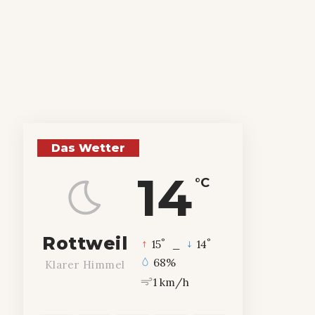
Das Wetter
14
°C
Rottweil
°
°
15
_
14
68%
Klarer Himmel
1 km/h