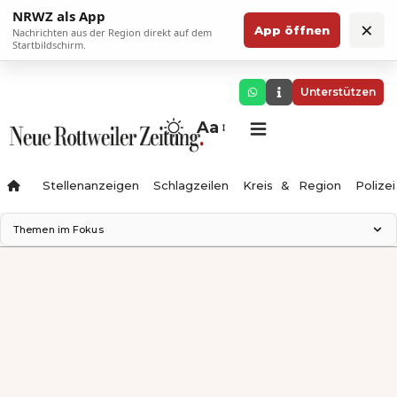
NRWZ als App
×
App öffnen
Nachrichten aus der Region direkt auf dem
Startbildschirm.
Unterstützen
Aa
Stellenanzeigen
Schlagzeilen
Kreis & Region
Polizei
Themen im Fokus
Landesgartenschau 2028
Zimmertheater Rottweil
Science Center
Ferienzauber '26
Testturm
Neckarline
Gäubahn