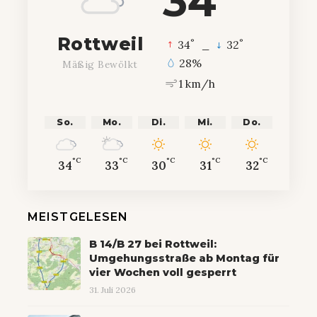
34
Rottweil
°
°
34
_
32
28%
Mäßig Bewölkt
1 km/h
So.
Mo.
Di.
Mi.
Do.
°C
°C
°C
°C
°C
34
33
30
31
32
MEISTGELESEN
B 14/B 27 bei Rottweil:
Umgehungsstraße ab Montag für
vier Wochen voll gesperrt
31. Juli 2026