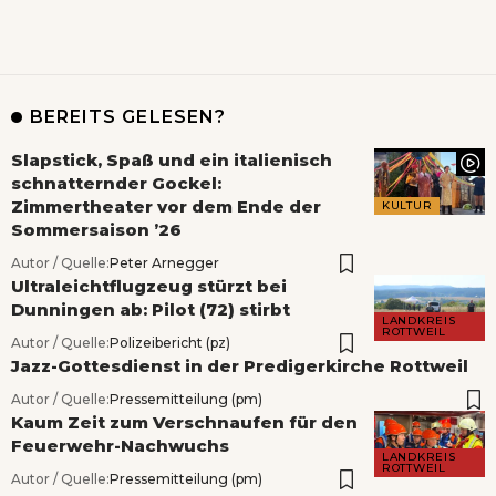
BEREITS GELESEN?
Slapstick, Spaß und ein italienisch
schnatternder Gockel:
Zimmertheater vor dem Ende der
KULTUR
Sommersaison ’26
Autor / Quelle:
Peter Arnegger
Ultraleichtflugzeug stürzt bei
Dunningen ab: Pilot (72) stirbt
LANDKREIS
ROTTWEIL
Autor / Quelle:
Polizeibericht (pz)
Jazz-Gottesdienst in der Predigerkirche Rottweil
Autor / Quelle:
Pressemitteilung (pm)
Kaum Zeit zum Verschnaufen für den
Feuerwehr-Nachwuchs
LANDKREIS
ROTTWEIL
Autor / Quelle:
Pressemitteilung (pm)