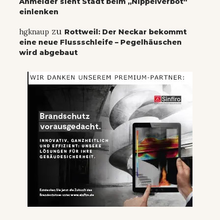
Anmelder sieht Stadt beim „Nippelverbot“
einlenken
zu
hgknaup
Rottweil: Der Neckar bekommt
eine neue Flussschleife – Pegelhäuschen
wird abgebaut