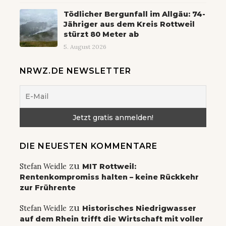
Tödlicher Bergunfall im Allgäu: 74-
Jähriger aus dem Kreis Rottweil
stürzt 80 Meter ab
5. August 2026
NRWZ.DE NEWSLETTER
DIE NEUESTEN KOMMENTARE
zu
Stefan Weidle
MIT Rottweil:
Rentenkompromiss halten – keine Rückkehr
zur Frührente
zu
Stefan Weidle
Historisches Niedrigwasser
auf dem Rhein trifft die Wirtschaft mit voller