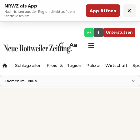
NRWZ als App
×
App öffnen
Nachrichten aus der Region direkt auf dem
Startbildschirm.
Unterstützen
Aa
Schlagzeilen
Kreis & Region
Polizei
Wirtschaft
Spo
Themen im Fokus
Landesgartenschau 2028
Science Center
Staatsmann: Theater & Denken
Ferienzauber '26
Testturm
Neckarline
Gäubahn