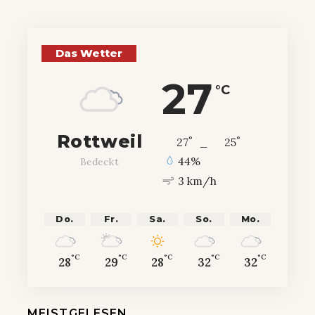
Das Wetter
27
°C
Rottweil
°
°
27
_
25
44%
Bedeckt
3 km/h
Do.
Fr.
Sa.
So.
Mo.
°C
°C
°C
°C
°C
28
29
28
32
32
MEISTGELESEN