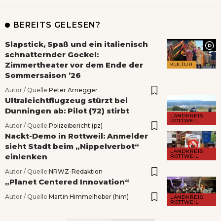
BEREITS GELESEN?
Slapstick, Spaß und ein italienisch
schnatternder Gockel:
Zimmertheater vor dem Ende der
KULTUR
Sommersaison ’26
Autor / Quelle:
Peter Arnegger
Ultraleichtflugzeug stürzt bei
Dunningen ab: Pilot (72) stirbt
LANDKREIS
ROTTWEIL
Autor / Quelle:
Polizeibericht (pz)
Nackt-Demo in Rottweil: Anmelder
sieht Stadt beim „Nippelverbot“
LANDKREIS
einlenken
ROTTWEIL
Autor / Quelle:
NRWZ-Redaktion
„Planet Centered Innovation“
Autor / Quelle:
Martin Himmelheber (him)
LANDKREIS
ROTTWEIL