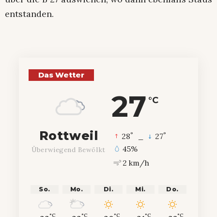
entstanden.
Das Wetter
27
°C
Rottweil
°
°
28
_
27
45%
Überwiegend Bewölkt
2 km/h
So.
Mo.
Di.
Mi.
Do.
°C
°C
°C
°C
°C