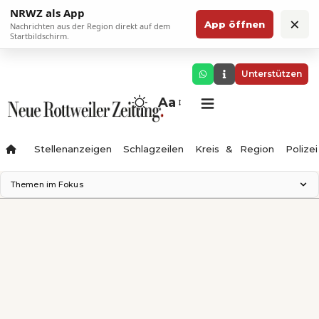
NRWZ als App
×
App öffnen
Nachrichten aus der Region direkt auf dem
Startbildschirm.
Unterstützen
Aa
Stellenanzeigen
Schlagzeilen
Kreis & Region
Polizei
Themen im Fokus
Landesgartenschau 2028
Zimmertheater Rottweil
Science Center
Ferienzauber '26
Testturm
Neckarline
Gäubahn