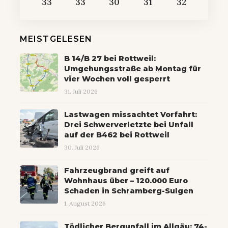
33
33
30
31
32
MEISTGELESEN
B 14/B 27 bei Rottweil:
Umgehungsstraße ab Montag für
vier Wochen voll gesperrt
31. Juli 2026
Lastwagen missachtet Vorfahrt:
Drei Schwerverletzte bei Unfall
auf der B462 bei Rottweil
30. Juli 2026
Fahrzeugbrand greift auf
Wohnhaus über – 120.000 Euro
Schaden in Schramberg-Sulgen
1. August 2026
Tödlicher Bergunfall im Allgäu: 74-