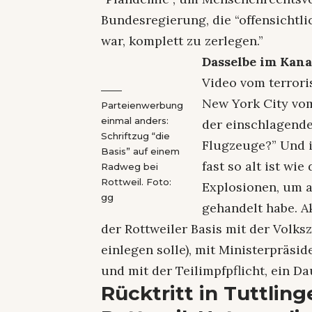
Bundesregierung, die “offensichtlic
war, komplett zu zerlegen.”
Dasselbe im Kana
Video vom terrori
New York City vom
Parteienwerbung
einmal anders:
der einschlagende
Schriftzug “die
Flugzeuge?” Und i
Basis” auf einem
fast so alt ist wi
Radweg bei
Rottweil. Foto:
Explosionen, um 
gg
gehandelt habe. A
der Rottweiler Basis mit der Volk
einlegen solle), mit Ministerpräsi
und mit der Teilimpfpflicht, ein D
Rücktritt in Tuttlin