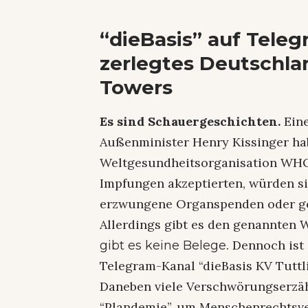
“dieBasis” auf Teleg
zerlegtes Deutschla
Towers
Es sind Schauergeschichten.
Ein
Außenminister Henry Kissinger ha
Weltgesundheitsorganisation WHO
Impfungen akzeptierten, würden si
erzwungene Organspenden oder ge
Allerdings gibt es den genannten
. Dennoch is
gibt es keine Belege
Telegram-Kanal “dieBasis KV Tuttli
Daneben viele Verschwörungserzä
“Plandemie”, um Menschenrechtsv