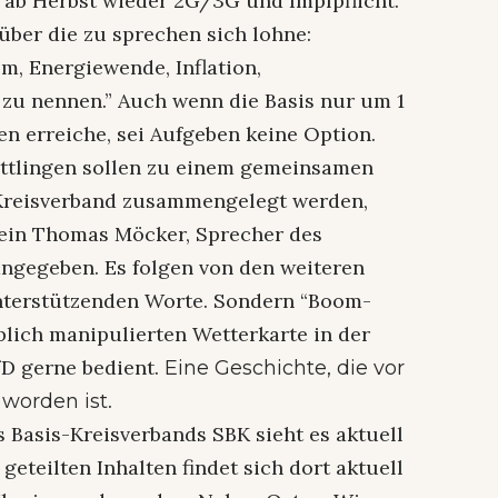
 ab Herbst wieder 2G/3G und Impfpflicht.
über die zu sprechen sich lohne:
m, Energiewende, Inflation,
 zu nennen.” Auch wenn die Basis nur um 1
n erreiche, sei Aufgeben keine Option.
uttlingen sollen zu einem gemeinsamen
” Kreisverband zusammengelegt werden,
d ein Thomas Möcker, Sprecher des
ngegeben. Es folgen von den weiteren
unterstützenden Worte. Sondern “Boom-
blich manipulierten Wetterkarte in der
fD gerne bedient.
Eine Geschichte, die vor
.
 worden ist
 Basis-Kreisverbands SBK sieht es aktuell
geteilten Inhalten findet sich dort aktuell