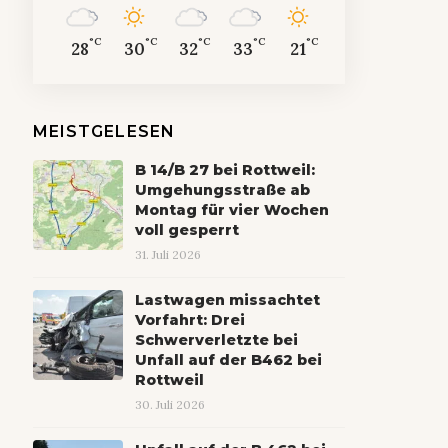
°C
°C
°C
°C
°C
28
30
32
33
21
MEISTGELESEN
B 14/B 27 bei Rottweil:
Umgehungsstraße ab
Montag für vier Wochen
voll gesperrt
31. Juli 2026
Lastwagen missachtet
Vorfahrt: Drei
Schwerverletzte bei
Unfall auf der B462 bei
Rottweil
30. Juli 2026