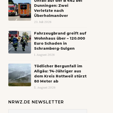
Unfall auf der B 462 bei
Dunningen: Zwei
Verletzte nach
Überholmanöver
23. Juli 2026
Fahrzeugbrand greift auf
Wohnhaus über – 120.000
Euro Schaden in
Schramberg-Sulgen
1. August 2026
Tödlicher Bergunfall im
Allgäu: 74-Jähriger aus
dem Kreis Rottweil stürzt
80 Meter ab
5. August 2026
NRWZ.DE NEWSLETTER