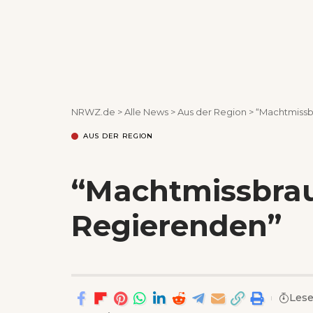
NRWZ.de
>
Alle News
>
Aus der Region
>
“Machtmissb
AUS DER REGION
“Machtmissbra
Regierenden”
Lese