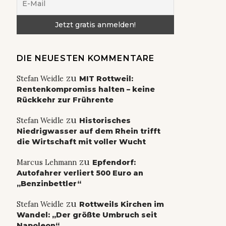
DIE NEUESTEN KOMMENTARE
zu
Stefan Weidle
MIT Rottweil:
Rentenkompromiss halten – keine
Rückkehr zur Frührente
zu
Stefan Weidle
Historisches
Niedrigwasser auf dem Rhein trifft
die Wirtschaft mit voller Wucht
zu
Marcus Lehmann
Epfendorf:
Autofahrer verliert 500 Euro an
„Benzinbettler“
zu
Stefan Weidle
Rottweils Kirchen im
Wandel: „Der größte Umbruch seit
Napoleon“