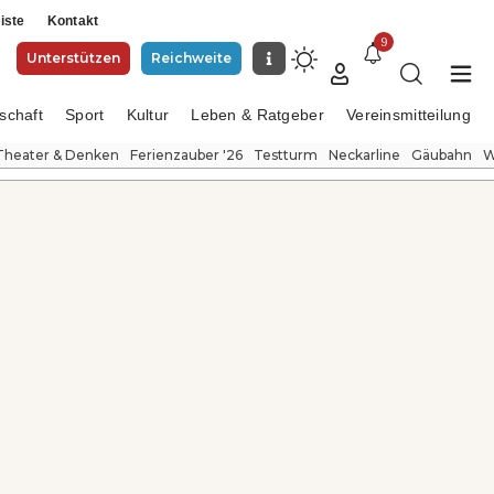
iste
Kontakt
9
Unterstützen
Reichweite
schaft
Sport
Kultur
Leben & Ratgeber
Vereinsmitteilung
Theater & Denken
Ferienzauber '26
Testturm
Neckarline
Gäubahn
W