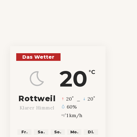
Das Wetter
20
°C
Rottweil
°
°
20
_
20
60%
Klarer Himmel
1 km/h
Fr.
Sa.
So.
Mo.
Di.