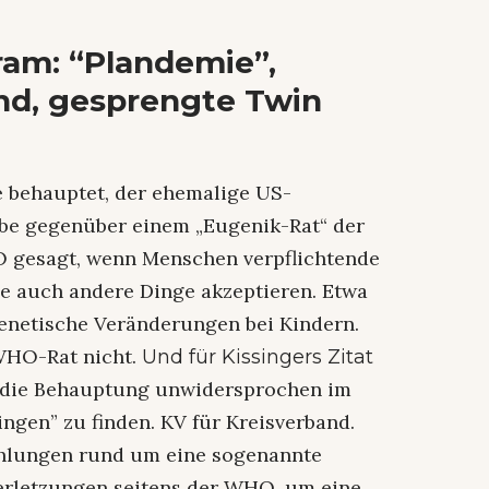
ram: “Plandemie”,
nd, gesprengte Twin
e behauptet, der ehemalige US-
be gegenüber einem „Eugenik-Rat“ der
 gesagt, wenn Menschen verpflichtende
e auch andere Dinge akzeptieren. Etwa
netische Veränderungen bei Kindern.
 WHO-Rat nicht.
Und für Kissingers Zitat
t die Behauptung unwidersprochen im
ngen” zu finden. KV für Kreisverband.
hlungen rund um eine sogenannte
erletzungen seitens der WHO, um eine