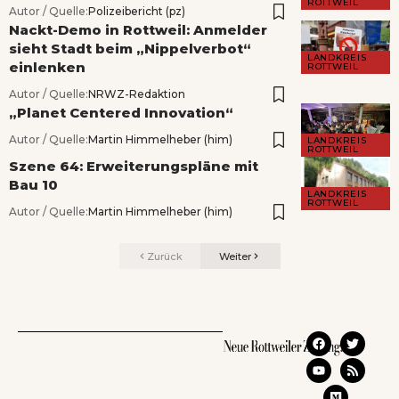
ROTTWEIL
Autor / Quelle:
Polizeibericht (pz)
Nackt-Demo in Rottweil: Anmelder
sieht Stadt beim „Nippelverbot“
LANDKREIS
einlenken
ROTTWEIL
Autor / Quelle:
NRWZ-Redaktion
„Planet Centered Innovation“
Autor / Quelle:
Martin Himmelheber (him)
LANDKREIS
ROTTWEIL
Szene 64: Erweiterungspläne mit
Bau 10
LANDKREIS
ROTTWEIL
Autor / Quelle:
Martin Himmelheber (him)
Zurück
Weiter