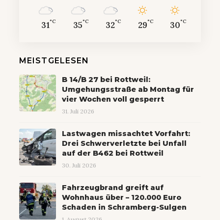
°C
°C
°C
°C
°C
31
35
32
29
30
MEISTGELESEN
B 14/B 27 bei Rottweil:
Umgehungsstraße ab Montag für
vier Wochen voll gesperrt
31. Juli 2026
Lastwagen missachtet Vorfahrt:
Drei Schwerverletzte bei Unfall
auf der B462 bei Rottweil
30. Juli 2026
Fahrzeugbrand greift auf
Wohnhaus über – 120.000 Euro
Schaden in Schramberg-Sulgen
1. August 2026