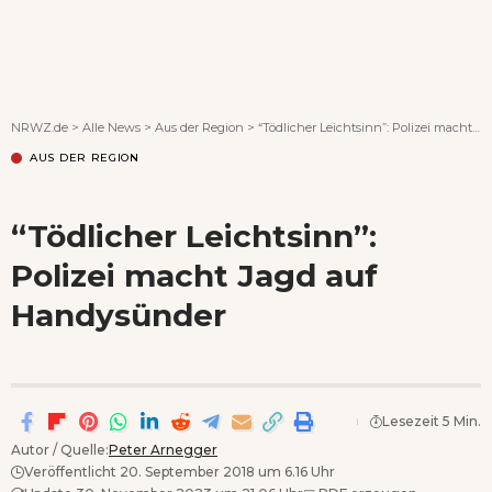
Wenn Orte erzählen ...
NRWZ.de
>
Alle News
>
Aus der Region
>
“Tödlicher Leichtsinn”: Polizei macht Jagd auf Handysünder
AUS DER REGION
“Tödlicher Leichtsinn”:
Polizei macht Jagd auf
Handysünder
Lesezeit 5 Min.
Autor / Quelle:
Peter Arnegger
Veröffentlicht 20. September 2018 um 6.16 Uhr