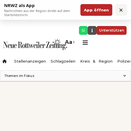
NRWZ als App
×
App öffnen
Nachrichten aus der Region direkt auf dem
Startbildschirm.
Unterstützen
Aa
Stellenanzeigen
Schlagzeilen
Kreis & Region
Polizei
Themen im Fokus
Landesgartenschau 2028
Zimmertheater Rottweil
Science Center
Ferienzauber '26
Testturm
Neckarline
Gäubahn