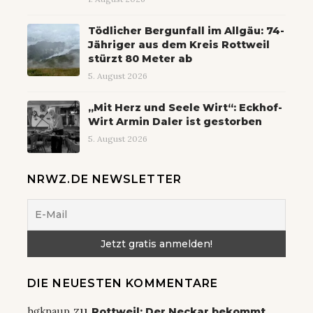
Tödlicher Bergunfall im Allgäu: 74-
Jähriger aus dem Kreis Rottweil
stürzt 80 Meter ab
5. August 2026
„Mit Herz und Seele Wirt“: Eckhof-
Wirt Armin Daler ist gestorben
5. August 2026
NRWZ.DE NEWSLETTER
DIE NEUESTEN KOMMENTARE
zu
hgknaup
Rottweil: Der Neckar bekommt