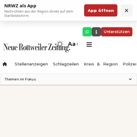
NRWZ als App
×
App öffnen
Nachrichten aus der Region direkt auf dem
Startbildschirm.
Unterstützen
Aa
Stellenanzeigen
Schlagzeilen
Kreis & Region
Polizei
Themen im Fokus
Landesgartenschau 2028
Zimmertheater Rottweil
Science Center
Ferienzauber '26
Testturm
Neckarline
Gäubahn