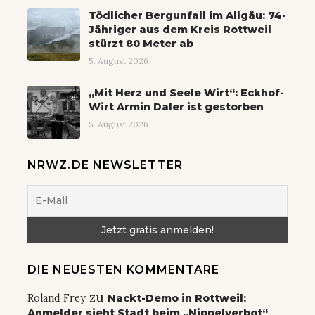
Tödlicher Bergunfall im Allgäu: 74-
Jähriger aus dem Kreis Rottweil
stürzt 80 Meter ab
5. August 2026
„Mit Herz und Seele Wirt“: Eckhof-
Wirt Armin Daler ist gestorben
5. August 2026
NRWZ.DE NEWSLETTER
DIE NEUESTEN KOMMENTARE
zu
Roland Frey
Nackt-Demo in Rottweil:
Anmelder sieht Stadt beim „Nippelverbot“