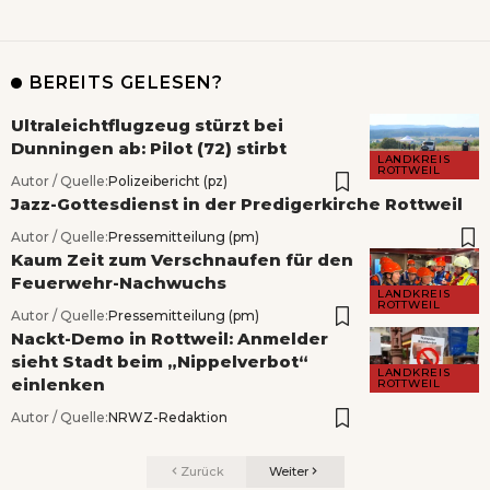
BEREITS GELESEN?
Ultraleichtflugzeug stürzt bei
Dunningen ab: Pilot (72) stirbt
LANDKREIS
ROTTWEIL
Autor / Quelle:
Polizeibericht (pz)
Jazz-Gottesdienst in der Predigerkirche Rottweil
Autor / Quelle:
Pressemitteilung (pm)
Kaum Zeit zum Verschnaufen für den
Feuerwehr-Nachwuchs
LANDKREIS
ROTTWEIL
Autor / Quelle:
Pressemitteilung (pm)
Nackt-Demo in Rottweil: Anmelder
sieht Stadt beim „Nippelverbot“
LANDKREIS
einlenken
ROTTWEIL
Autor / Quelle:
NRWZ-Redaktion
Zurück
Weiter