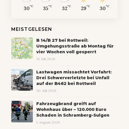
°C
°C
°C
°C
°C
30
35
32
29
30
MEISTGELESEN
B 14/B 27 bei Rottweil:
Umgehungsstraße ab Montag für
vier Wochen voll gesperrt
31. Juli 2026
Lastwagen missachtet Vorfahrt:
Drei Schwerverletzte bei Unfall
auf der B462 bei Rottweil
30. Juli 2026
Fahrzeugbrand greift auf
Wohnhaus über – 120.000 Euro
Schaden in Schramberg-Sulgen
1. August 2026