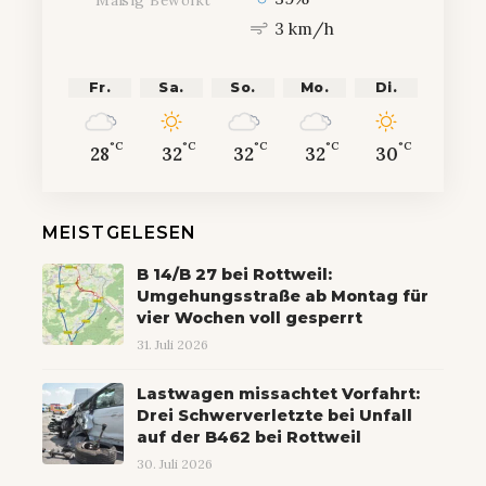
3 km/h
Fr.
Sa.
So.
Mo.
Di.
°C
°C
°C
°C
°C
28
32
32
32
30
MEISTGELESEN
B 14/B 27 bei Rottweil:
Umgehungsstraße ab Montag für
vier Wochen voll gesperrt
31. Juli 2026
Lastwagen missachtet Vorfahrt:
Drei Schwerverletzte bei Unfall
auf der B462 bei Rottweil
30. Juli 2026