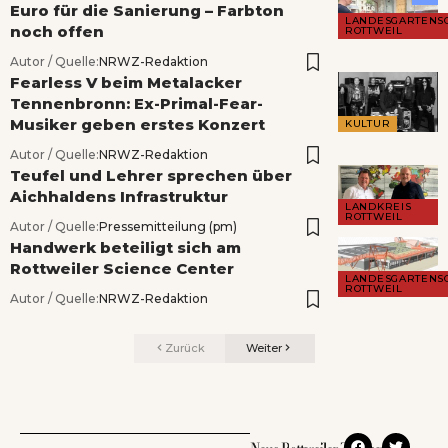
Euro für die Sanierung – Farbton
LANDESGARTENS
noch offen
ROTTWEIL
Autor / Quelle:
NRWZ-Redaktion
Fearless V beim Metalacker
Tennenbronn: Ex-Primal-Fear-
Musiker geben erstes Konzert
KULTUR
Autor / Quelle:
NRWZ-Redaktion
Teufel und Lehrer sprechen über
Aichhaldens Infrastruktur
LANDKREIS
ROTTWEIL
Autor / Quelle:
Pressemitteilung (pm)
Handwerk beteiligt sich am
Rottweiler Science Center
LANDESGARTENS
ROTTWEIL
Autor / Quelle:
NRWZ-Redaktion
Zurück
Weiter