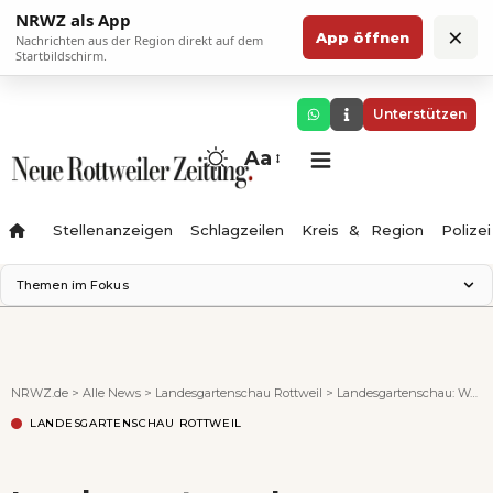
NRWZ als App
×
App öffnen
Nachrichten aus der Region direkt auf dem
Startbildschirm.
Unterstützen
Aa
Stellenanzeigen
Schlagzeilen
Kreis & Region
Polizei
Themen im Fokus
Landesgartenschau 2028
Zimmertheater Rottweil
Science Center
NRWZ.de
>
Alle News
>
Landesgartenschau Rottweil
>
Landesgartenschau: Wegekonzept vorgestellt
Ferienzauber '26
LANDESGARTENSCHAU ROTTWEIL
Testturm
Neckarline
Gäubahn