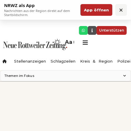
NRWZ als App
×
App öffnen
Nachrichten aus der Region direkt auf dem
Startbildschirm.
Unterstützen
Aa
Stellenanzeigen
Schlagzeilen
Kreis & Region
Polizei
Themen im Fokus
Landesgartenschau 2028
Zimmertheater Rottweil
Science Center
Ferienzauber '26
Testturm
Neckarline
Gäubahn