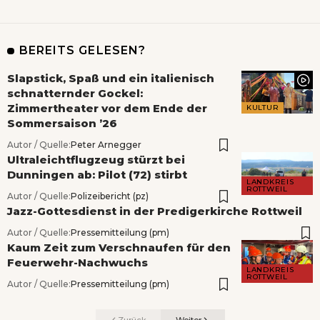
BEREITS GELESEN?
Slapstick, Spaß und ein italienisch
schnatternder Gockel:
Zimmertheater vor dem Ende der
KULTUR
Sommersaison ’26
Autor / Quelle:
Peter Arnegger
Ultraleichtflugzeug stürzt bei
Dunningen ab: Pilot (72) stirbt
LANDKREIS
ROTTWEIL
Autor / Quelle:
Polizeibericht (pz)
Jazz-Gottesdienst in der Predigerkirche Rottweil
Autor / Quelle:
Pressemitteilung (pm)
Kaum Zeit zum Verschnaufen für den
Feuerwehr-Nachwuchs
LANDKREIS
ROTTWEIL
Autor / Quelle:
Pressemitteilung (pm)
Zurück
Weiter