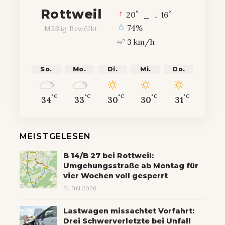
Rottweil
°
°
20
_
16
74%
Mäßig Bewölkt
3 km/h
So.
Mo.
Di.
Mi.
Do.
°C
°C
°C
°C
°C
34
33
30
30
31
MEISTGELESEN
B 14/B 27 bei Rottweil:
Umgehungsstraße ab Montag für
vier Wochen voll gesperrt
31. Juli 2026
Lastwagen missachtet Vorfahrt:
Drei Schwerverletzte bei Unfall