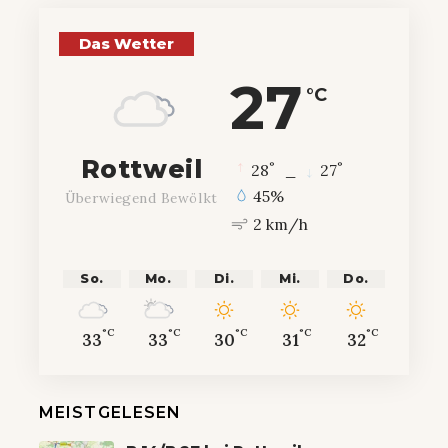
Das Wetter
27
°C
Rottweil
°
°
28
_
27
45%
Überwiegend Bewölkt
2 km/h
So.
Mo.
Di.
Mi.
Do.
°C
°C
°C
°C
°C
33
33
30
31
32
MEISTGELESEN