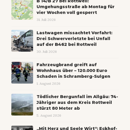
B 14/B 27 bei Rottweil:
Umgehungsstraße ab Montag für
vier Wochen voll gesperrt
31. Juli 2026
Lastwagen missachtet Vorfahrt:
Drei Schwerverletzte bei Unfall
auf der B462 bei Rottweil
30. Juli 2026
Fahrzeugbrand greift auf
Wohnhaus über – 120.000 Euro
Schaden in Schramberg-Sulgen
1. August 2026
Tödlicher Bergunfall im Allgäu: 74-
Jähriger aus dem Kreis Rottweil
stürzt 80 Meter ab
5. August 2026
„Mit Herz und Seele Wirt“: Eckhof-