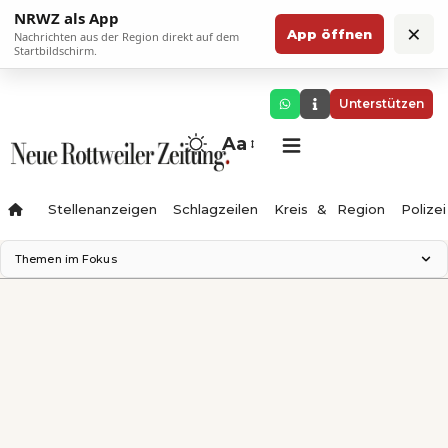
NRWZ als App
×
App öffnen
Nachrichten aus der Region direkt auf dem
Startbildschirm.
Unterstützen
Aa
Stellenanzeigen
Schlagzeilen
Kreis & Region
Polizei
Themen im Fokus
Landesgartenschau 2028
Zimmertheater Rottweil
Science Center
Ferienzauber '26
Testturm
Neckarline
Gäubahn