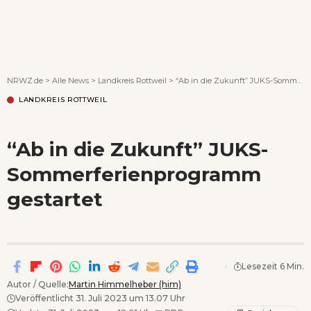
Wenn Orte erzählen ...
NRWZ.de
>
Alle News
>
Landkreis Rottweil
>
“Ab in die Zukunft” JUKS-Sommerferienprogramm gestartet
LANDKREIS ROTTWEIL
“Ab in die Zukunft” JUKS-
Sommerferienprogramm
gestartet
Lesezeit 6 Min.
Autor / Quelle:
Martin Himmelheber (him)
Veröffentlicht 31. Juli 2023 um 13.07 Uhr