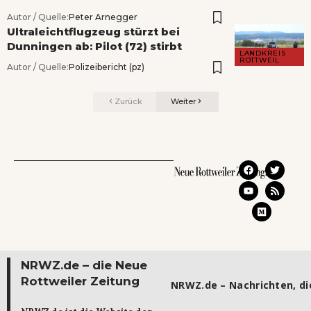
Autor / Quelle:
Peter Arnegger
Ultraleichtflugzeug stürzt bei
Dunningen ab: Pilot (72) stirbt
LANDKREIS
ROTTWEIL
Autor / Quelle:
Polizeibericht (pz)
Zurück
Weiter
NRWZ.de – die Neue
Rottweiler Zeitung
NRWZ.de – Nachrichten, die