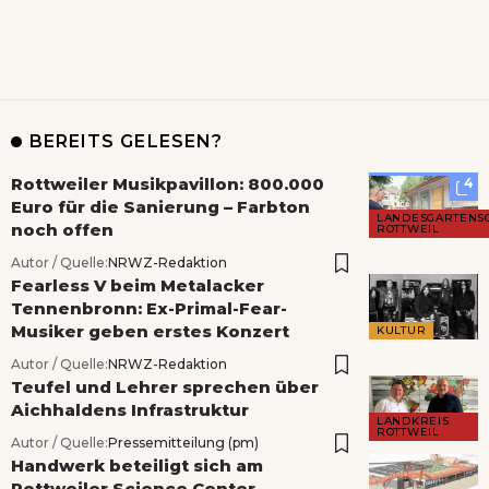
BEREITS GELESEN?
Rottweiler Musikpavillon: 800.000
4
Euro für die Sanierung – Farbton
LANDESGARTENS
noch offen
ROTTWEIL
Autor / Quelle:
NRWZ-Redaktion
Fearless V beim Metalacker
Tennenbronn: Ex-Primal-Fear-
Musiker geben erstes Konzert
KULTUR
Autor / Quelle:
NRWZ-Redaktion
Teufel und Lehrer sprechen über
Aichhaldens Infrastruktur
LANDKREIS
ROTTWEIL
Autor / Quelle:
Pressemitteilung (pm)
Handwerk beteiligt sich am
Rottweiler Science Center