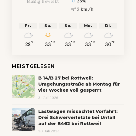
35%
Mäßig Bewölkt
3 km/h
Fr.
Sa.
So.
Mo.
Di.
°C
°C
°C
°C
°C
28
33
33
33
30
MEISTGELESEN
B 14/B 27 bei Rottweil:
Umgehungsstraße ab Montag für
vier Wochen voll gesperrt
31. Juli 2026
Lastwagen missachtet Vorfahrt:
Drei Schwerverletzte bei Unfall
auf der B462 bei Rottweil
30. Juli 2026