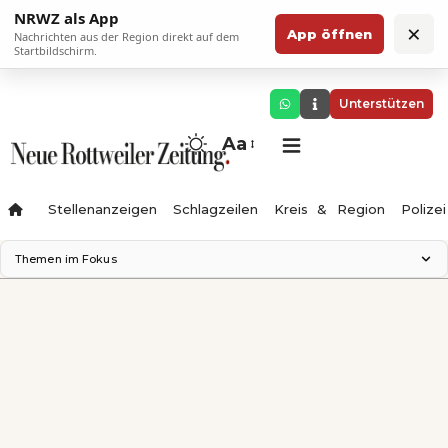
NRWZ als App
×
App öffnen
Nachrichten aus der Region direkt auf dem
Startbildschirm.
Unterstützen
Aa
Stellenanzeigen
Schlagzeilen
Kreis & Region
Polizei
Themen im Fokus
Landesgartenschau 2028
Zimmertheater Rottweil
Science Center
Ferienzauber '26
Testturm
Neckarline
Gäubahn