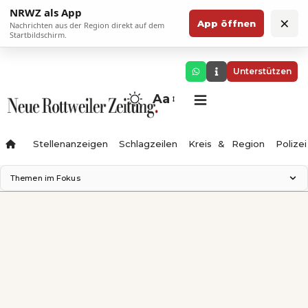
NRWZ als App
×
App öffnen
Nachrichten aus der Region direkt auf dem
Startbildschirm.
Unterstützen
Aa
Stellenanzeigen
Schlagzeilen
Kreis & Region
Polizei
Themen im Fokus
Landesgartenschau 2028
Zimmertheater Rottweil
Science Center
Ferienzauber '26
Testturm
Neckarline
Gäubahn