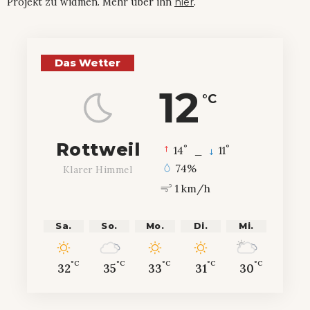
Projekt zu widmen. Mehr über ihn
hier
.
Das Wetter
12
°C
Rottweil
°
°
14
_
11
74%
Klarer Himmel
1 km/h
Sa.
So.
Mo.
Di.
Mi.
°C
°C
°C
°C
°C
32
35
33
31
30