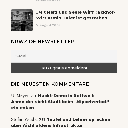
„Mit Herz und Seele Wirt“: Eckhof-
Wirt Armin Daler ist gestorben
5. August 2026
NRWZ.DE NEWSLETTER
DIE NEUESTEN KOMMENTARE
zu
U. Meyer
Nackt-Demo in Rottweil:
Anmelder sieht Stadt beim „Nippelverbot“
einlenken
zu
Stefan Weidle
Teufel und Lehrer sprechen
über Aichhaldens Infrastruktur