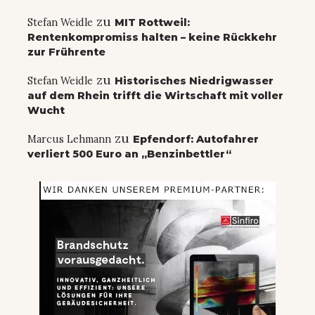
zu
Stefan Weidle
MIT Rottweil:
Rentenkompromiss halten – keine Rückkehr
zur Frührente
zu
Stefan Weidle
Historisches Niedrigwasser
auf dem Rhein trifft die Wirtschaft mit voller
Wucht
zu
Marcus Lehmann
Epfendorf: Autofahrer
verliert 500 Euro an „Benzinbettler“