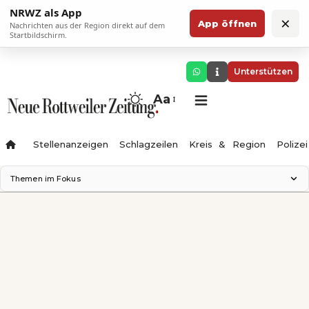
NRWZ als App
×
App öffnen
Nachrichten aus der Region direkt auf dem
Startbildschirm.
Unterstützen
Aa
Stellenanzeigen
Schlagzeilen
Kreis & Region
Polizei
Themen im Fokus
Landesgartenschau 2028
Zimmertheater Rottweil
Science Center
Ferienzauber '26
Testturm
Neckarline
Gäubahn