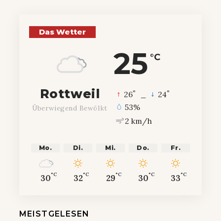
Das Wetter
25
°C
Rottweil
°
°
26
_
24
53%
Überwiegend Bewölkt
2 km/h
Mo.
Di.
Mi.
Do.
Fr.
°C
°C
°C
°C
°C
30
32
29
30
33
MEISTGELESEN