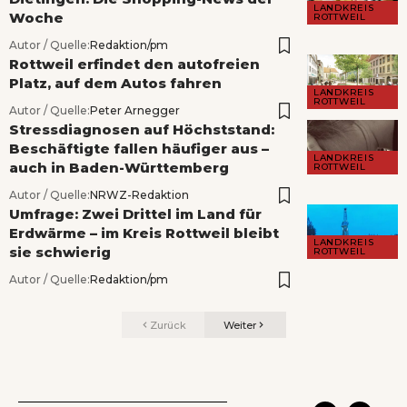
LANDKREIS
Woche
ROTTWEIL
Autor / Quelle:
Redaktion/pm
Rottweil erfindet den autofreien
Platz, auf dem Autos fahren
LANDKREIS
ROTTWEIL
Autor / Quelle:
Peter Arnegger
Stressdiagnosen auf Höchststand:
Beschäftigte fallen häufiger aus –
LANDKREIS
auch in Baden-Württemberg
ROTTWEIL
Autor / Quelle:
NRWZ-Redaktion
Umfrage: Zwei Drittel im Land für
Erdwärme – im Kreis Rottweil bleibt
LANDKREIS
sie schwierig
ROTTWEIL
Autor / Quelle:
Redaktion/pm
Zurück
Weiter