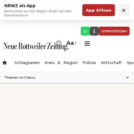
NRWZ als App
×
App öffnen
Nachrichten aus der Region direkt auf dem
Startbildschirm.
Unterstützen
Aa
Schlagzeilen
Kreis & Region
Polizei
Wirtschaft
Spo
Themen im Fokus
Landesgartenschau 2028
Science Center
Staatsmann: Theater & Denken
Ferienzauber '26
Testturm
Neckarline
Gäubahn