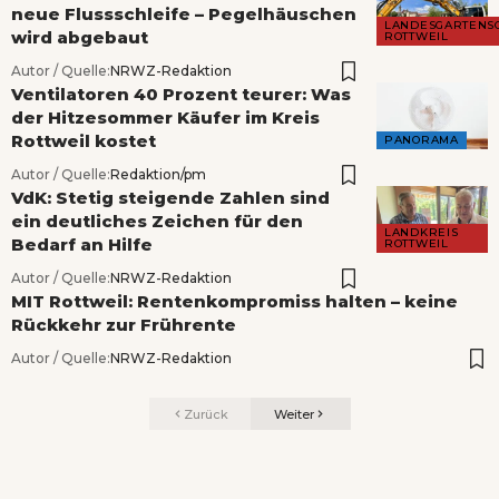
neue Flussschleife – Pegelhäuschen
LANDESGARTENS
wird abgebaut
ROTTWEIL
Autor / Quelle:
NRWZ-Redaktion
Ventilatoren 40 Prozent teurer: Was
der Hitzesommer Käufer im Kreis
Rottweil kostet
PANORAMA
Autor / Quelle:
Redaktion/pm
VdK: Stetig steigende Zahlen sind
ein deutliches Zeichen für den
LANDKREIS
Bedarf an Hilfe
ROTTWEIL
Autor / Quelle:
NRWZ-Redaktion
MIT Rottweil: Rentenkompromiss halten – keine
Rückkehr zur Frührente
Autor / Quelle:
NRWZ-Redaktion
Zurück
Weiter