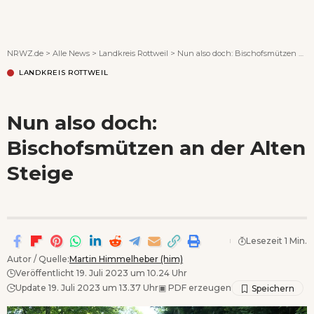
Wenn Orte erzählen ...
NRWZ.de
>
Alle News
>
Landkreis Rottweil
>
Nun also doch: Bischofsmützen an der Alten Steige
LANDKREIS ROTTWEIL
Nun also doch:
Bischofsmützen an der Alten
Steige
Lesezeit 1 Min.
Autor / Quelle:
Martin Himmelheber (him)
Veröffentlicht 19. Juli 2023 um 10.24 Uhr
Update 19. Juli 2023 um 13.37 Uhr
▣
PDF erzeugen