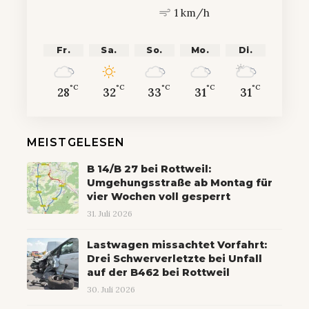
1 km/h
Fr.
Sa.
So.
Mo.
Di.
°C
°C
°C
°C
°C
28
32
33
31
31
MEISTGELESEN
B 14/B 27 bei Rottweil:
Umgehungsstraße ab Montag für
vier Wochen voll gesperrt
31. Juli 2026
Lastwagen missachtet Vorfahrt:
Drei Schwerverletzte bei Unfall
auf der B462 bei Rottweil
30. Juli 2026