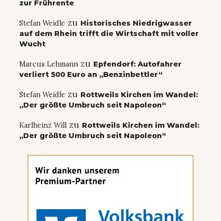
zur Frührente
zu
Stefan Weidle
Historisches Niedrigwasser
auf dem Rhein trifft die Wirtschaft mit voller
Wucht
zu
Marcus Lehmann
Epfendorf: Autofahrer
verliert 500 Euro an „Benzinbettler“
zu
Stefan Weidle
Rottweils Kirchen im Wandel:
„Der größte Umbruch seit Napoleon“
zu
Karlheinz Will
Rottweils Kirchen im Wandel:
„Der größte Umbruch seit Napoleon“