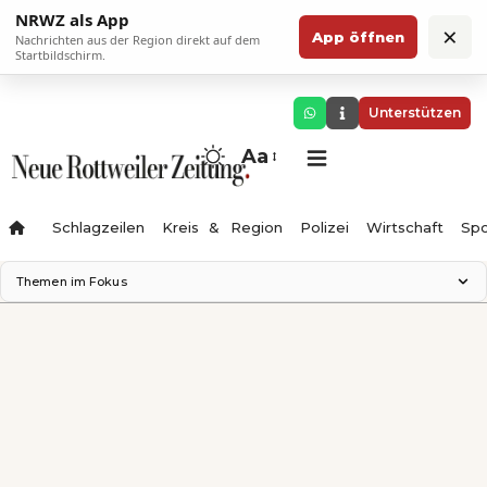
NRWZ als App
×
App öffnen
Nachrichten aus der Region direkt auf dem
Startbildschirm.
Unterstützen
Aa
Schlagzeilen
Kreis & Region
Polizei
Wirtschaft
Spo
Themen im Fokus
Landesgartenschau 2028
Science Center
Staatsmann: Theater & Denken
Ferienzauber '26
Testturm
Neckarline
Gäubahn