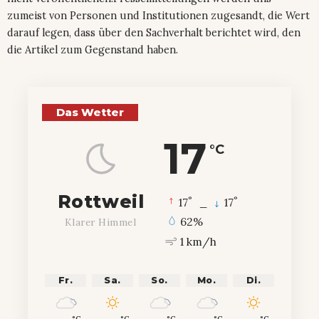
zumeist von Personen und Institutionen zugesandt, die Wert
darauf legen, dass über den Sachverhalt berichtet wird, den
die Artikel zum Gegenstand haben.
Das Wetter
17
°C
Rottweil
°
°
17
_
17
62%
Klarer Himmel
1 km/h
Fr.
Sa.
So.
Mo.
Di.
°C
°C
°C
°C
°C