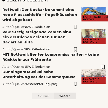
BEREITS GELESEN?
Rottweil: Der Neckar bekommt eine
neue Flussschleife – Pegelhäuschen
LANDESGARTENS
wird abgebaut
ROTTWEIL
Autor / Quelle:
NRWZ-Redaktion
VdK: Stetig steigende Zahlen sind
ein deutliches Zeichen für den
LANDKREIS
Bedarf an Hilfe
ROTTWEIL
Autor / Quelle:
NRWZ-Redaktion
MIT Rottweil: Rentenkompromiss halten – keine
Rückkehr zur Frührente
Autor / Quelle:
NRWZ-Redaktion
Dunningen: Musikalische
Unterhaltung vor der Sommerpause
LANDKREIS
ROTTWEIL
Autor / Quelle:
Pressemitteilung (pm)
Zurück
Weiter