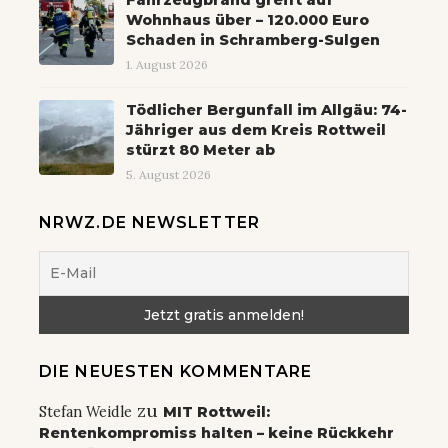
Wohnhaus über – 120.000 Euro
Schaden in Schramberg-Sulgen
1. August 2026
Tödlicher Bergunfall im Allgäu: 74-
Jähriger aus dem Kreis Rottweil
stürzt 80 Meter ab
5. August 2026
NRWZ.DE NEWSLETTER
DIE NEUESTEN KOMMENTARE
zu
Stefan Weidle
MIT Rottweil:
Rentenkompromiss halten – keine Rückkehr