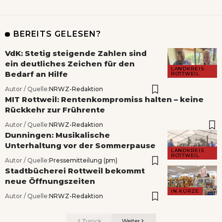
BEREITS GELESEN?
VdK: Stetig steigende Zahlen sind
ein deutliches Zeichen für den
LANDKREIS
Bedarf an Hilfe
ROTTWEIL
Autor / Quelle:
NRWZ-Redaktion
MIT Rottweil: Rentenkompromiss halten – keine
Rückkehr zur Frührente
Autor / Quelle:
NRWZ-Redaktion
Dunningen: Musikalische
Unterhaltung vor der Sommerpause
LANDKREIS
ROTTWEIL
Autor / Quelle:
Pressemitteilung (pm)
Stadtbücherei Rottweil bekommt
neue Öffnungszeiten
IN KÜRZE
Autor / Quelle:
NRWZ-Redaktion
Zurück
Weiter