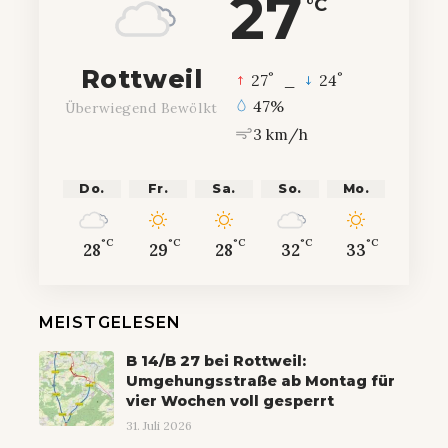
27
°C
Rottweil
°
°
27
_
24
47%
Überwiegend Bewölkt
3 km/h
Do.
Fr.
Sa.
So.
Mo.
°C
°C
°C
°C
°C
28
29
28
32
33
MEISTGELESEN
B 14/B 27 bei Rottweil:
Umgehungsstraße ab Montag für
vier Wochen voll gesperrt
31. Juli 2026