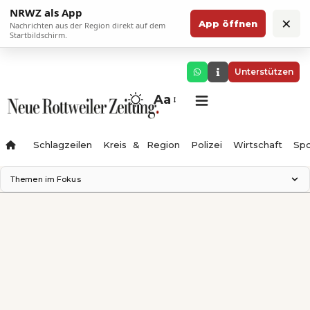
NRWZ als App
×
App öffnen
Nachrichten aus der Region direkt auf dem
Startbildschirm.
Unterstützen
Aa
Schlagzeilen
Kreis & Region
Polizei
Wirtschaft
Spo
Themen im Fokus
Landesgartenschau 2028
Science Center
Staatsmann: Theater & Denken
Ferienzauber '26
Testturm
Neckarline
Gäubahn