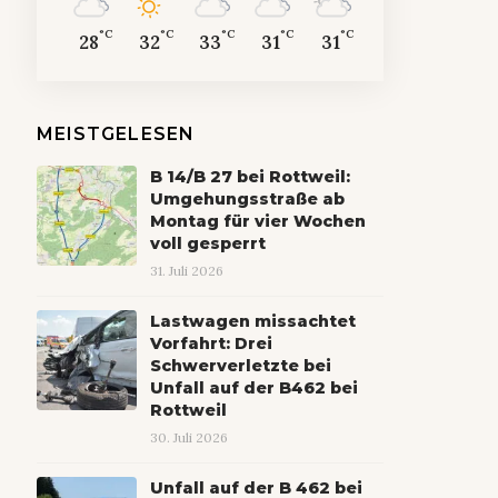
°C
°C
°C
°C
°C
28
32
33
31
31
MEISTGELESEN
B 14/B 27 bei Rottweil:
Umgehungsstraße ab
Montag für vier Wochen
voll gesperrt
31. Juli 2026
Lastwagen missachtet
Vorfahrt: Drei
Schwerverletzte bei
Unfall auf der B462 bei
Rottweil
30. Juli 2026
Unfall auf der B 462 bei