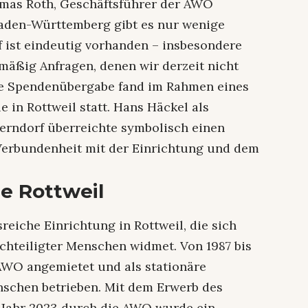
omas Roth, Geschäftsführer der AWO
Baden-Württemberg gibt es nur wenige
f ist eindeutig vorhanden – insbesondere
lmäßig Anfragen, denen wir derzeit nicht
ie Spendenübergabe fand im Rahmen eines
e in Rottweil statt. Hans Häckel als
erndorf überreichte symbolisch einen
 Verbundenheit mit der Einrichtung und dem
le Rottweil
sreiche Einrichtung in Rottweil, die sich
hteiligter Menschen widmet. Von 1987 bis
AWO angemietet und als stationäre
schen betrieben. Mit dem Erwerb des
Jahr 2023 durch die AWO wurde ein