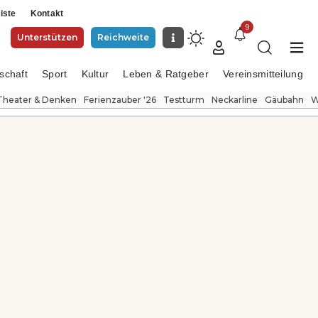
iste
Kontakt
9
Unterstützen
Reichweite
schaft
Sport
Kultur
Leben & Ratgeber
Vereinsmitteilung
Theater & Denken
Ferienzauber '26
Testturm
Neckarline
Gäubahn
W