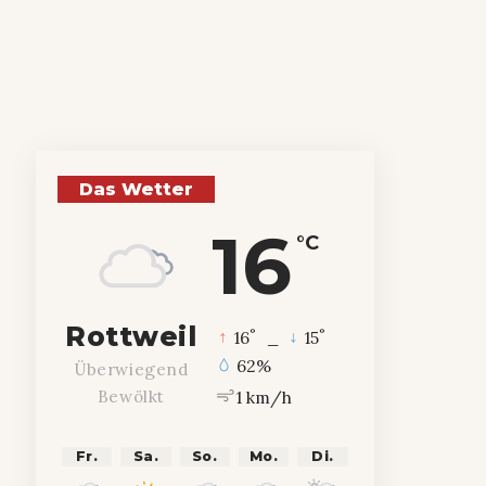
Das Wetter
16
°C
Rottweil
°
°
16
_
15
62%
Überwiegend
1 km/h
Bewölkt
Fr.
Sa.
So.
Mo.
Di.