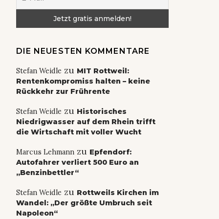
DIE NEUESTEN KOMMENTARE
zu
Stefan Weidle
MIT Rottweil:
Rentenkompromiss halten – keine
Rückkehr zur Frührente
zu
Stefan Weidle
Historisches
Niedrigwasser auf dem Rhein trifft
die Wirtschaft mit voller Wucht
zu
Marcus Lehmann
Epfendorf:
Autofahrer verliert 500 Euro an
„Benzinbettler“
zu
Stefan Weidle
Rottweils Kirchen im
Wandel: „Der größte Umbruch seit
Napoleon“