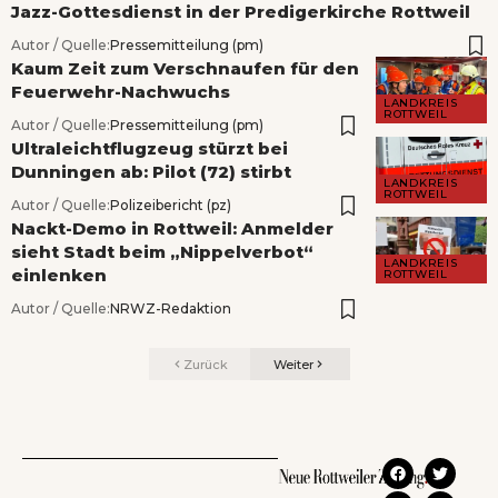
Jazz-Gottesdienst in der Predigerkirche Rottweil
Autor / Quelle:
Pressemitteilung (pm)
Kaum Zeit zum Verschnaufen für den
Feuerwehr-Nachwuchs
LANDKREIS
ROTTWEIL
Autor / Quelle:
Pressemitteilung (pm)
Ultraleichtflugzeug stürzt bei
Dunningen ab: Pilot (72) stirbt
LANDKREIS
ROTTWEIL
Autor / Quelle:
Polizeibericht (pz)
Nackt-Demo in Rottweil: Anmelder
sieht Stadt beim „Nippelverbot“
LANDKREIS
einlenken
ROTTWEIL
Autor / Quelle:
NRWZ-Redaktion
Zurück
Weiter