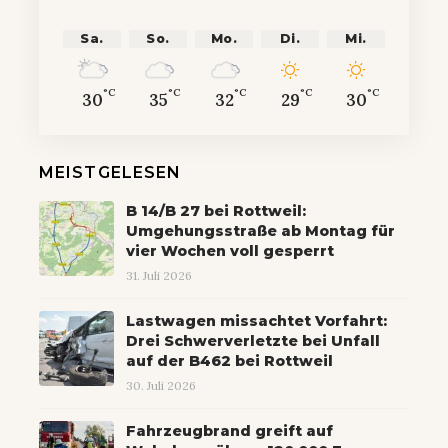
Sa.
So.
Mo.
Di.
Mi.
°C
°C
°C
°C
°C
30
35
32
29
30
MEISTGELESEN
B 14/B 27 bei Rottweil:
Umgehungsstraße ab Montag für
vier Wochen voll gesperrt
31. Juli 2026
Lastwagen missachtet Vorfahrt:
Drei Schwerverletzte bei Unfall
auf der B462 bei Rottweil
30. Juli 2026
Fahrzeugbrand greift auf