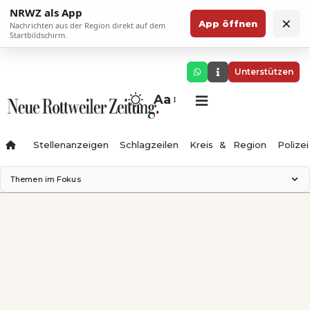
NRWZ als App
×
App öffnen
Nachrichten aus der Region direkt auf dem
Startbildschirm.
Unterstützen
Aa
Stellenanzeigen
Schlagzeilen
Kreis & Region
Polizei
Themen im Fokus
Landesgartenschau 2028
Zimmertheater Rottweil
Science Center
Ferienzauber '26
Testturm
Neckarline
Gäubahn