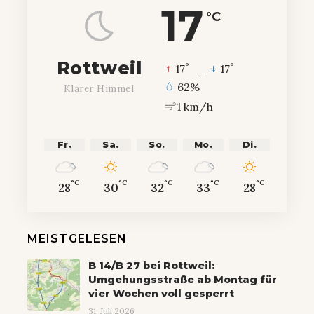
17
°C
Rottweil
°
°
17
_
17
62%
Klarer Himmel
1 km/h
Fr.
Sa.
So.
Mo.
Di.
°C
°C
°C
°C
°C
28
30
32
33
28
MEISTGELESEN
B 14/B 27 bei Rottweil:
Umgehungsstraße ab Montag für
vier Wochen voll gesperrt
31. Juli 2026