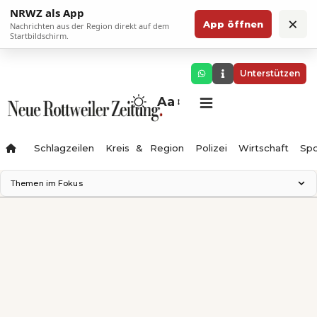
NRWZ als App
×
App öffnen
Nachrichten aus der Region direkt auf dem
Startbildschirm.
Unterstützen
Aa
Schlagzeilen
Kreis & Region
Polizei
Wirtschaft
Spo
Themen im Fokus
Landesgartenschau 2028
Science Center
Staatsmann: Theater & Denken
Ferienzauber '26
Testturm
Neckarline
Gäubahn