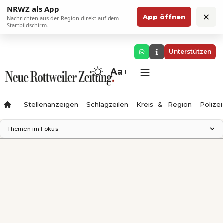
NRWZ als App
×
App öffnen
Nachrichten aus der Region direkt auf dem
Startbildschirm.
Unterstützen
Aa
Stellenanzeigen
Schlagzeilen
Kreis & Region
Polizei
Themen im Fokus
Landesgartenschau 2028
Zimmertheater Rottweil
Science Center
Ferienzauber '26
Testturm
Neckarline
Gäubahn