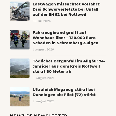
Lastwagen missachtet Vorfahrt:
Drei Schwerverletzte bei Unfall
auf der B462 bei Rottweil
30. Juli 2026
Fahrzeugbrand greift auf
Wohnhaus über – 120.000 Euro
Schaden in Schramberg-Sulgen
1. August 2026
Tödlicher Bergunfall im Allgäu: 74-
Jähriger aus dem Kreis Rottweil
stürzt 80 Meter ab
5. August 2026
Ultraleichtflugzeug stürzt bei
Dunningen ab: Pilot (72) stirbt
8. August 2026