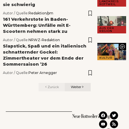
LANDKREIS
sie schwierig
ROTTWEIL
Autor / Quelle:
Redaktion/pm
161 Verkehrstote in Baden-
Württemberg: Unfälle mit E-
AUS DER
Scootern nehmen stark zu
REGION
Autor / Quelle:
NRWZ-Redaktion
Slapstick, Spaß und ein italienisch
schnatternder Gockel:
Zimmertheater vor dem Ende der
KULTUR
Sommersaison ’26
Autor / Quelle:
Peter Arnegger
Zurück
Weiter