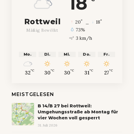
18
Rottweil
°
°
20
_
18
73%
Mäßig Bewölkt
3 km/h
Mo.
Di.
Mi.
Do.
Fr.
°C
°C
°C
°C
°C
32
30
30
31
27
MEISTGELESEN
B 14/B 27 bei Rottweil:
Umgehungsstraße ab Montag für
vier Wochen voll gesperrt
31. Juli 2026