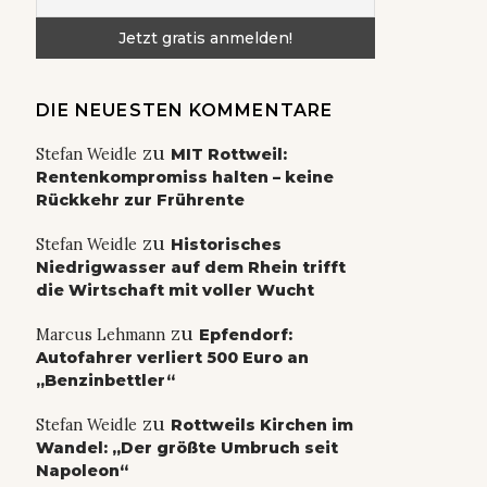
DIE NEUESTEN KOMMENTARE
zu
Stefan Weidle
MIT Rottweil:
Rentenkompromiss halten – keine
Rückkehr zur Frührente
zu
Stefan Weidle
Historisches
Niedrigwasser auf dem Rhein trifft
die Wirtschaft mit voller Wucht
zu
Marcus Lehmann
Epfendorf:
Autofahrer verliert 500 Euro an
„Benzinbettler“
zu
Stefan Weidle
Rottweils Kirchen im
Wandel: „Der größte Umbruch seit
Napoleon“