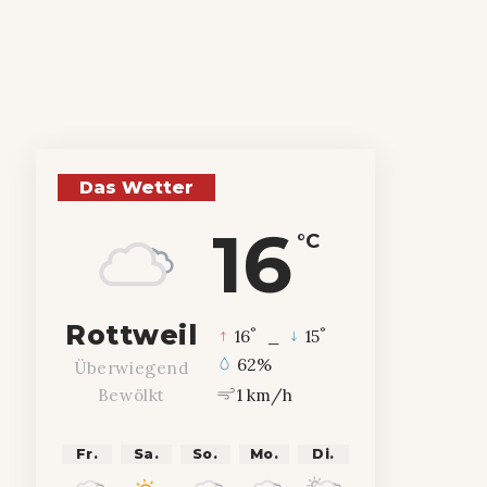
Das Wetter
16
°C
Rottweil
°
°
16
_
15
62%
Überwiegend
1 km/h
Bewölkt
Fr.
Sa.
So.
Mo.
Di.