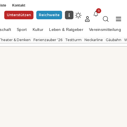
iste
Kontakt
9
Unterstützen
Reichweite
schaft
Sport
Kultur
Leben & Ratgeber
Vereinsmitteilung
Theater & Denken
Ferienzauber '26
Testturm
Neckarline
Gäubahn
W