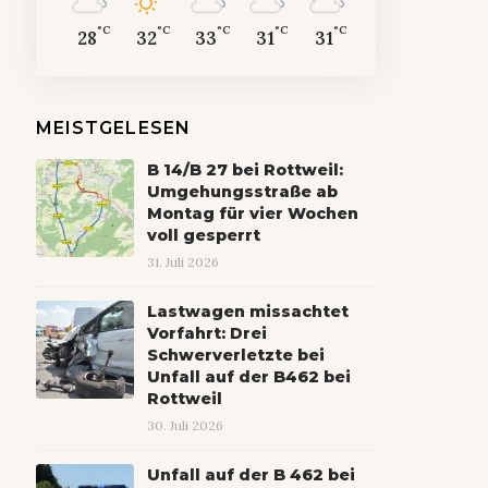
°C
°C
°C
°C
°C
28
32
33
31
31
MEISTGELESEN
B 14/B 27 bei Rottweil:
Umgehungsstraße ab
Montag für vier Wochen
voll gesperrt
31. Juli 2026
Lastwagen missachtet
Vorfahrt: Drei
Schwerverletzte bei
Unfall auf der B462 bei
Rottweil
30. Juli 2026
Unfall auf der B 462 bei