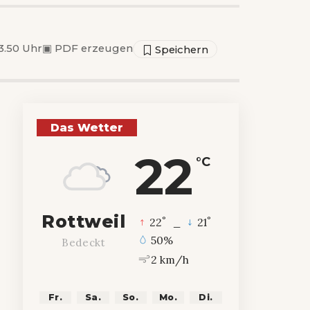
3.50 Uhr
▣
PDF erzeugen
Das Wetter
22
°C
Rottweil
°
°
22
_
21
50%
Bedeckt
2 km/h
Fr.
Sa.
So.
Mo.
Di.