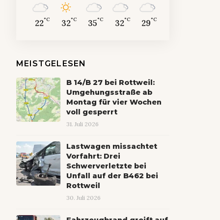
°C
°C
°C
°C
°C
22
32
35
32
29
MEISTGELESEN
B 14/B 27 bei Rottweil:
Umgehungsstraße ab
Montag für vier Wochen
voll gesperrt
31. Juli 2026
Lastwagen missachtet
Vorfahrt: Drei
Schwerverletzte bei
Unfall auf der B462 bei
Rottweil
30. Juli 2026
Fahrzeugbrand greift auf