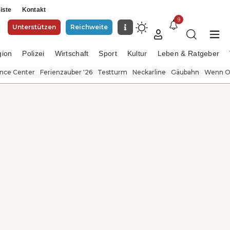
iste
Kontakt
9
Unterstützen
Reichweite
gion
Polizei
Wirtschaft
Sport
Kultur
Leben & Ratgeber
ence Center
Ferienzauber '26
Testturm
Neckarline
Gäubahn
Wenn Or